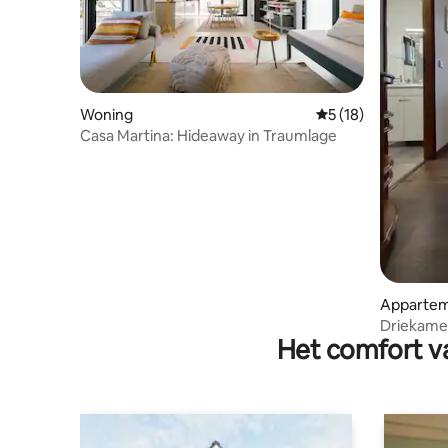
Woning
Gemiddelde beoorde
5 (18)
Casa Martina: Hideaway in Traumlage
Apparte
Driekame
Het comfort va
in het ce