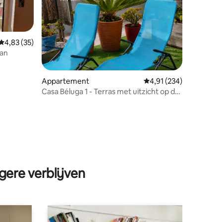
Gemiddelde beoordeling van 4,83 op 5, 35 recensies
4,83 (35)
aan
Appartement
Gemiddelde beoordeling
4,91 (234)
Casa Béluga 1 - Terras met uitzicht op de
oceaan • Stranden op 400 m
ecensies
gere verblijven