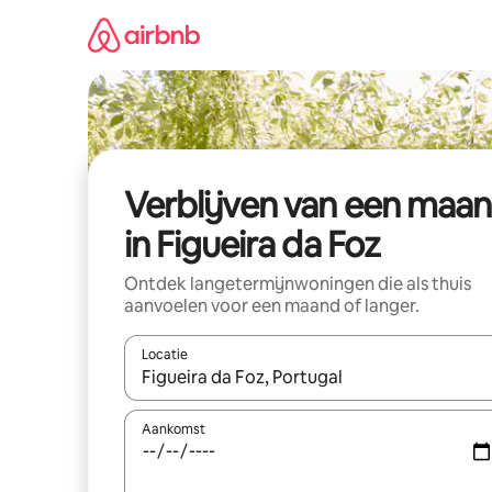
Ga
direct
naar
inhoud
Verblijven van een maa
in Figueira da Foz
Ontdek langetermijnwoningen die als thuis
aanvoelen voor een maand of langer.
Locatie
Wanneer er resultaten beschikbaar zijn, maak je 
Aankomst