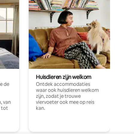
Huisdieren zijn welkom
e de
Ontdek accommodaties
waar ook huisdieren welkom
zijn, zodat je trouwe
, van
viervoeter ook mee op reis
 tot
kan.