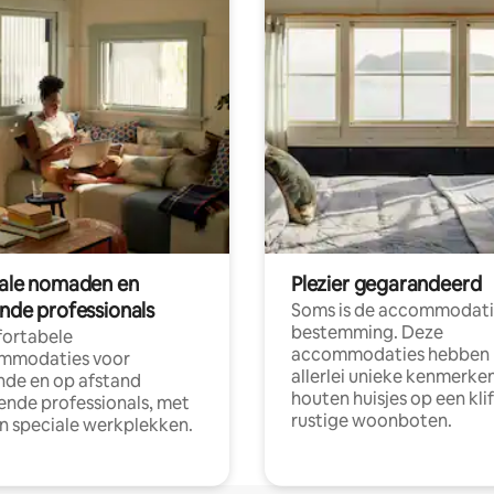
tale nomaden en
Plezier gegarandeerd
ende professionals
Soms is de accommodati
bestemming. Deze
ortabele
accommodaties hebben
mmodaties voor
allerlei unieke kenmerken
nde en op afstand
houten huisjes op een klif
nde professionals, met
rustige woonboten.
en speciale werkplekken.