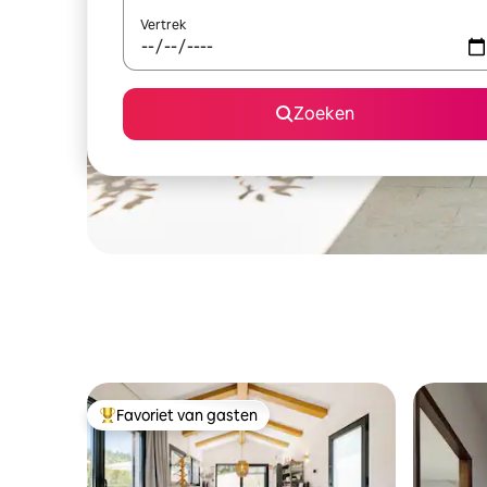
Vertrek
Zoeken
Favoriet van gasten
Topfavoriet van gasten