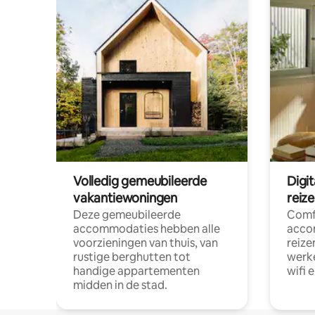
Volledig gemeubileerde
Digi
vakantiewoningen
reiz
Deze gemeubileerde
Comf
accommodaties hebben alle
acco
voorzieningen van thuis, van
reize
rustige berghutten tot
werke
handige appartementen
wifi 
midden in de stad.