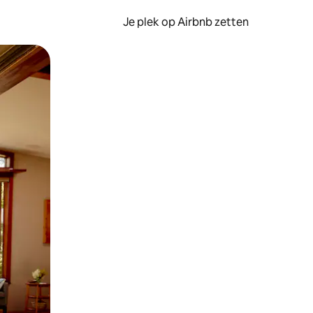
Je plek op Airbnb zetten
en of swipen.