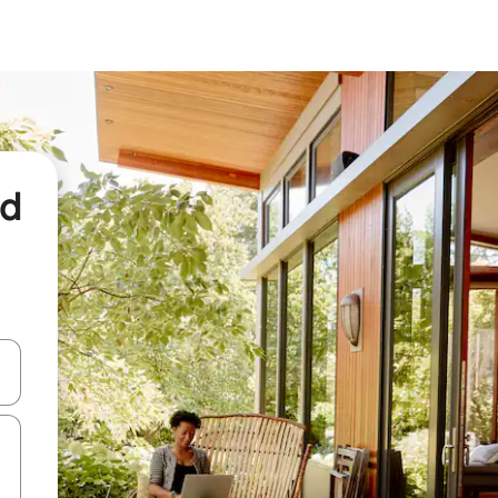
nd
een keuze met je de pijltjestoetsen omhoog en omlaag, óf door te tikk