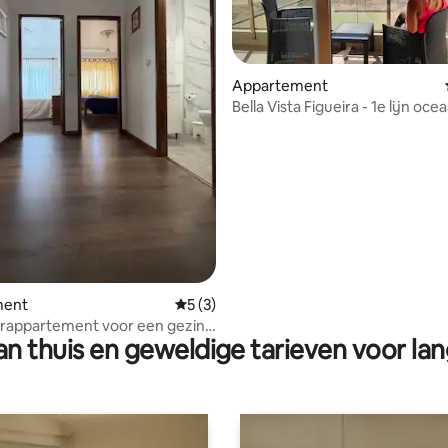
Appartement
Bella Vista Figueira - 1e lijn oce
ling van 5 op 5, 18 recensies
ment
Gemiddelde beoordeling van 5 op 5, 3 r
5 (3)
rappartement voor een gezin
n thuis en geweldige tarieven voor lan
ntrum van Figueira da Foz