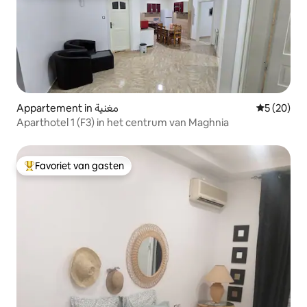
Appartement in مغنية
Gemiddelde
5 (20)
Aparthotel 1 (F3) in het centrum van Maghnia
Favoriet van gasten
Topfavoriet van gasten