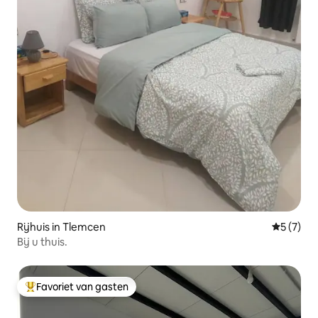
Rijhuis in Tlemcen
Gemiddeld
5 (7)
Bij u thuis.
Favoriet van gasten
Topfavoriet van gasten