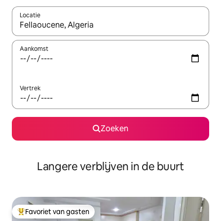
Locatie
Wanneer er resultaten beschikbaar zijn, maak je een keuze met 
Aankomst
Vertrek
Zoeken
Langere verblijven in de buurt
Favoriet van gasten
Topfavoriet van gasten