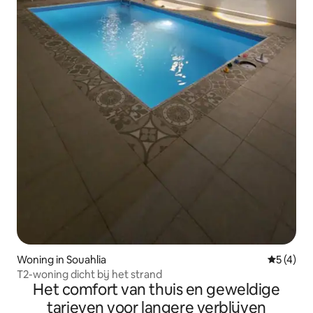
Woning in Souahlia
Gemiddeld
5 (4)
T2-woning dicht bij het strand
Het comfort van thuis en geweldige
tarieven voor langere verblijven