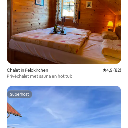
Chalet in Feldkirchen
Gemiddelde b
4,9 (82)
Privéchalet met sauna en hot tub
Superhost
Superhost