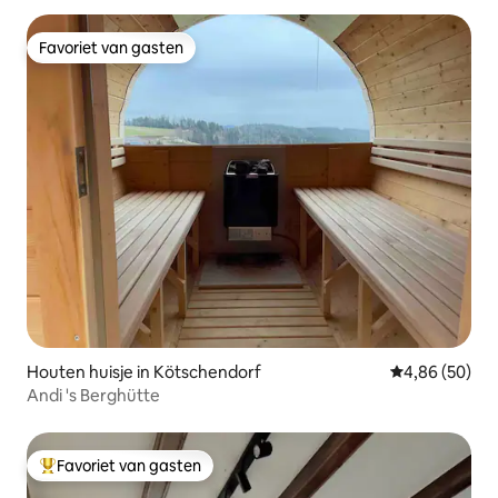
Favoriet van gasten
Favoriet van gasten
Houten huisje in Kötschendorf
Gemiddelde be
4,86 (50)
Andi 's Berghütte
Favoriet van gasten
Topfavoriet van gasten