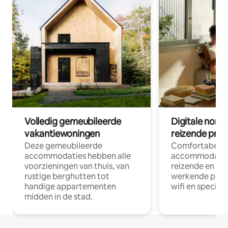
Volledig gemeubileerde
Digitale nom
vakantiewoningen
reizende prof
Deze gemeubileerde
Comfortabele
accommodaties hebben alle
accommodatie
voorzieningen van thuis, van
reizende en op
rustige berghutten tot
werkende profe
handige appartementen
wifi en special
midden in de stad.