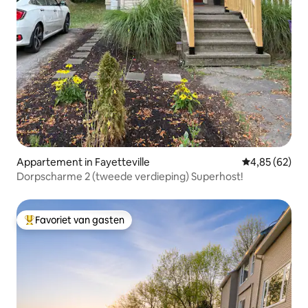
Appartement in Fayetteville
Gemiddelde be
4,85 (62)
Dorpscharme 2 (tweede verdieping) Superhost!
Favoriet van gasten
Topfavoriet van gasten