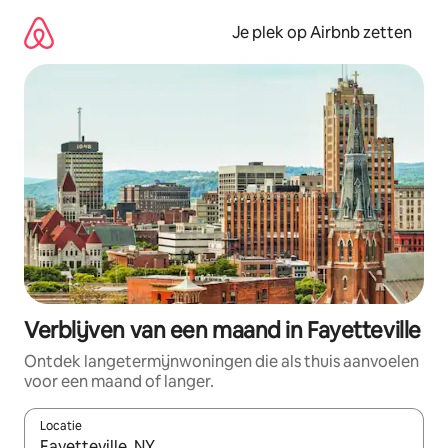
Ga
direct
Je plek op Airbnb zetten
naar
inhoud
Verblijven van een maand in Fayetteville
Ontdek langetermijnwoningen die als thuis aanvoelen
voor een maand of langer.
Locatie
Wanneer er resultaten beschikbaar zijn, maak je een keuze met 