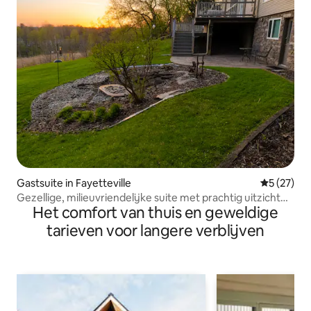
Gastsuite in Fayetteville
Gemiddelde
5 (27)
Gezellige, milieuvriendelijke suite met prachtig uitzicht
Het comfort van thuis en geweldige
op de zonsondergang
tarieven voor langere verblijven