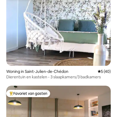
Woning in Saint-Julien-de-Chédon
Gemiddelde
5 (40)
Dierentuin en kastelen - 3 slaapkamers/3 badkamers
Favoriet van gasten
Topfavoriet van gasten