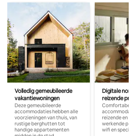
Volledig gemeubileerde
Digitale nom
vakantiewoningen
reizende prof
Deze gemeubileerde
Comfortabele
accommodaties hebben alle
accommodatie
voorzieningen van thuis, van
reizende en op
rustige berghutten tot
werkende profe
handige appartementen
wifi en special
midden in de stad.