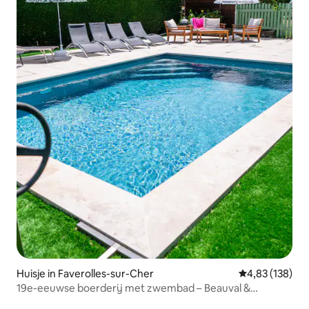
Huisje in Faverolles-sur-Cher
Gemiddelde beo
4,83 (138)
19e-eeuwse boerderij met zwembad – Beauval &
Chenonceaux