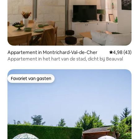
Appartement in Montrichard-Val-de-Cher
Gemiddelde be
4,98 (43)
Appartement in het hart van de stad, dicht bij Beauval
Favoriet van gasten
Favoriet van gasten