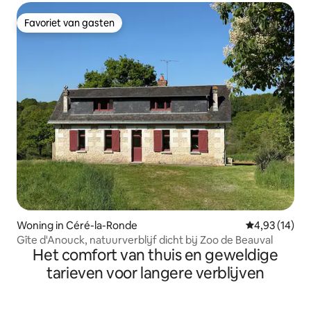
Favoriet van gasten
Favoriet van gasten
Woning in Céré-la-Ronde
Gemiddelde be
4,93 (14)
Gîte d'Anouck, natuurverblijf dicht bij Zoo de Beauval
Het comfort van thuis en geweldige
tarieven voor langere verblijven