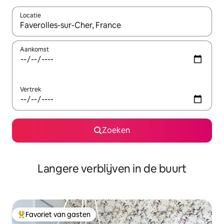
Locatie
Wanneer er resultaten beschikbaar zijn, maak je een keuze met 
Aankomst
Vertrek
Zoeken
Langere verblijven in de buurt
Favoriet van gasten
Topfavoriet van gasten