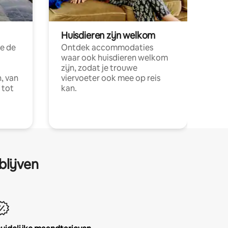
Huisdieren zijn welkom
e de
Ontdek accommodaties
waar ook huisdieren welkom
zijn, zodat je trouwe
, van
viervoeter ook mee op reis
 tot
kan.
blijven