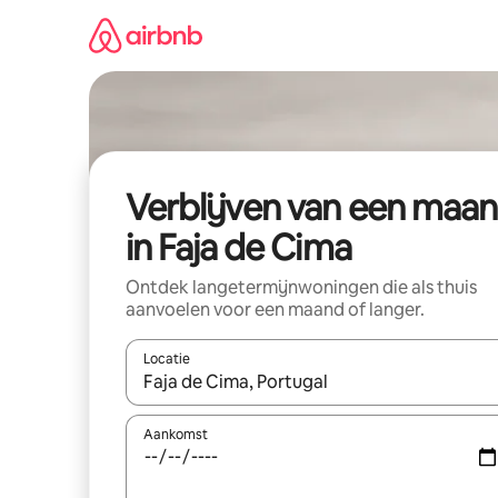
Ga
direct
naar
inhoud
Verblijven van een maa
in Faja de Cima
Ontdek langetermijnwoningen die als thuis
aanvoelen voor een maand of langer.
Locatie
Wanneer er resultaten beschikbaar zijn, maak je 
Aankomst