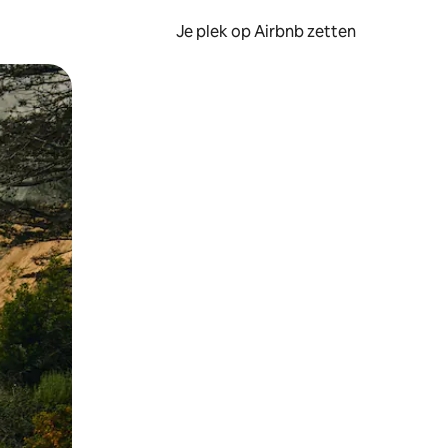
Je plek op Airbnb zetten
en of swipen.