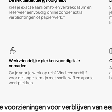
De flexibiliteit die jij nodig hebt
D
Kies je exacte aankomst- en vertrekdatum en
S
reserveer eenvoudig online zonder extra
j
verplichtingen of papierwerk.*
m
k
Werkvriendelijke plekken voor digitale
O
nomaden
A
Ga je voor je werk op reis? Vind een verblijf
a
voor de lange termijn met snelle wifi en aparte
b
werkplekken.
re voorzieningen voor verblijven van e