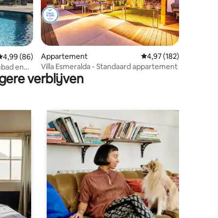
ecensies
Appartement
Gemiddelde beoordeling
4,97 (182)
Gemiddelde beoordeling van 4,99 op 5, 86 recensies
4,99 (86)
Villa Esmeralda - Standaard appartement
mbad en
gere verblijven
nd