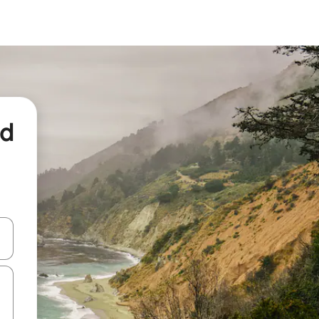
nd
een keuze met je de pijltjestoetsen omhoog en omlaag, óf door te tikk