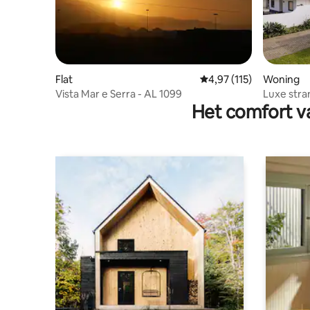
Flat
Gemiddelde beoordeling
4,97 (115)
Woning
Vista Mar e Serra - AL 1099
Luxe stra
Het comfort va