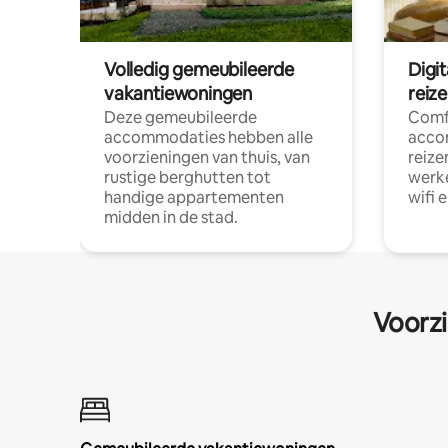
Volledig gemeubileerde
Digi
vakantiewoningen
reiz
Deze gemeubileerde
Comf
accommodaties hebben alle
acco
voorzieningen van thuis, van
reize
rustige berghutten tot
werke
handige appartementen
wifi 
midden in de stad.
Voorzi