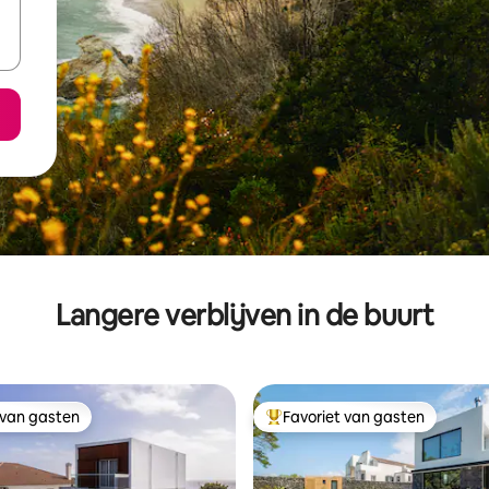
Langere verblijven in de buurt
 van gasten
Favoriet van gasten
 van gasten
Topfavoriet van gasten