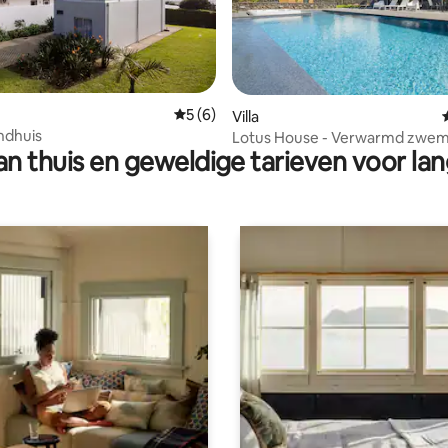
 van 4,97 op 5, 115 recensies
Gemiddelde beoordeling van 5 op 5, 6 r
5 (6)
Villa
ndhuis
Lotus House - Verwarmd zwe
n thuis en geweldige tarieven voor lan
jacuzzi in de buurt van het stra