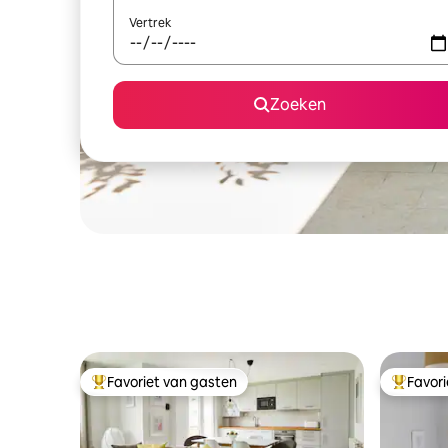
Vertrek
Zoeken
Favoriet van gasten
Favor
Topfavoriet van gasten
Topfavor