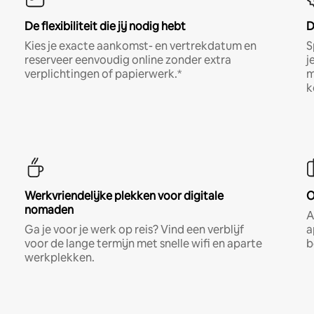
De flexibiliteit die jij nodig hebt
D
Kies je exacte aankomst- en vertrekdatum en
S
reserveer eenvoudig online zonder extra
j
verplichtingen of papierwerk.*
m
k
Werkvriendelijke plekken voor digitale
O
nomaden
A
Ga je voor je werk op reis? Vind een verblijf
a
voor de lange termijn met snelle wifi en aparte
b
werkplekken.