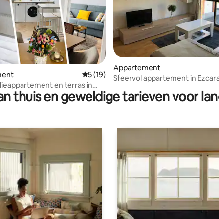
g van 4,97 op 5, 66 recensies
Appartement
ment
Gemiddelde beoordeling van 5 op 5, 19 r
5 (19)
Sfeervol appartement in Ezcar
ilieappartement en terras in
zwembad.
n thuis en geweldige tarieven voor lan