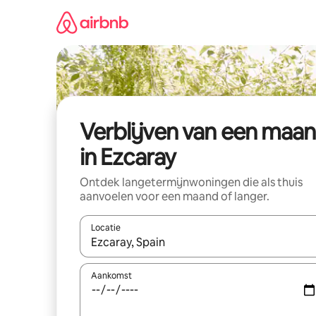
Ga
direct
naar
inhoud
Verblijven van een maa
in Ezcaray
Ontdek langetermijnwoningen die als thuis
aanvoelen voor een maand of langer.
Locatie
Wanneer er resultaten beschikbaar zijn, maak je 
Aankomst