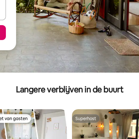
Langere verblijven in de buurt
iet van gasten
Superhost
iet van gasten
Superhost