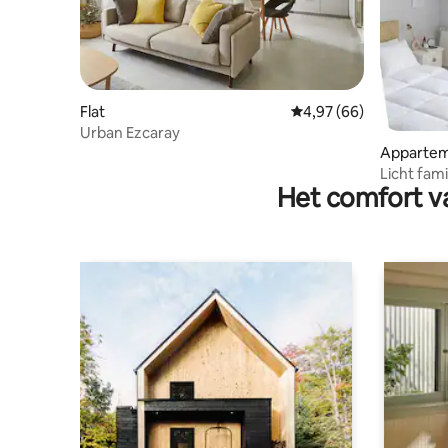
Flat
Gemiddelde beoordelin
4,97 (66)
Urban Ezcaray
Apparte
Licht fam
Het comfort va
Ezcaray