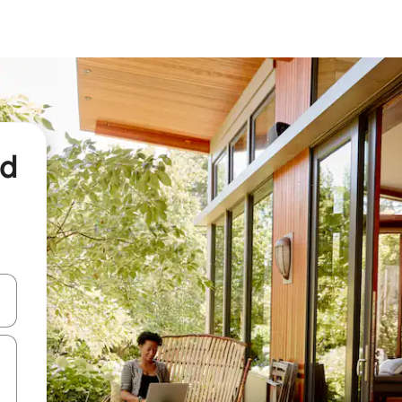
nd
een keuze met je de pijltjestoetsen omhoog en omlaag, óf door te tikk