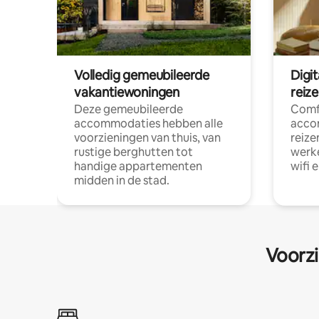
Volledig gemeubileerde
Digi
vakantiewoningen
reiz
Deze gemeubileerde
Comf
accommodaties hebben alle
acco
voorzieningen van thuis, van
reize
rustige berghutten tot
werke
handige appartementen
wifi 
midden in de stad.
Voorzi