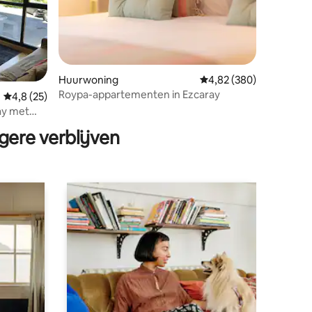
Huurwoning
Gemiddelde beoordeling
4,82 (380)
Roypa-appartementen in Ezcaray
Gemiddelde beoordeling van 4,8 op 5, 25 recensies
4,8 (25)
ecensies
ay met
gere verblijven