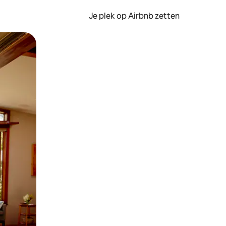
Je plek op Airbnb zetten
en of swipen.