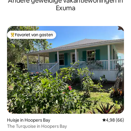
Andere geweldige vakantiewoningen in
Exuma
Favoriet van gasten
Topfavoriet van gasten
Huisje in Hoopers Bay
Gemiddelde be
4,98 (66)
The Turquoise in Hoopers Bay