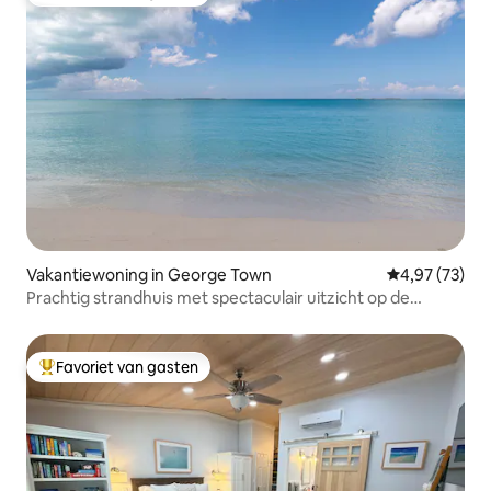
Topfavoriet van gasten
Vakantiewoning in George Town
Gemiddelde be
4,97 (73)
Prachtig strandhuis met spectaculair uitzicht op de
oceaan
Favoriet van gasten
Topfavoriet van gasten