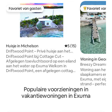
Favoriet van gasten
Favoriet van g
Favoriet van gasten
Topfavoriet van 
Huisje in Michelson
Gemiddelde beoordeling van
5 (15)
Driftwood Point – Privé huisje aan het
water, Exuma
Driftwood Point bij Cottage Cut –
Woning in George
Afgelegen toevluchtsoord op een eiland
Breezy Dreams, 8 
aan het water op Exuma Welkom in
en dok
Woning aan het st
Driftwood Point, een afgelegen cottage
slaapkamers en 3
aan het water, omringd door water en
Exuma, met eigen 
de natuurlijke schoonheid van het
strand – perfect 
eiland. Dit rustige, rustieke en privé-
Populaire voorzieningen in
slechts 10 minute
eiland is de perfecte plek voor koppels
dicht bij zandban
of kleine gezinnen die op zoek zijn naar
vakantiewoningen in Exuma
comfort dankzij d
een rustig toevluchtsoord. Geniet van
watermaker, de d
het uitzicht op het water bij
waterfiltratie. On
zonsondergang, de verkoelende