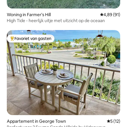
Woning in Farmer's Hill
Gemiddelde be
4,89 (91)
High Tide - heerlijk uitje met uitzicht op de oceaan
Favoriet van gasten
Topfavoriet van gasten
Appartement in George Town
Gemiddeld
5 (12)