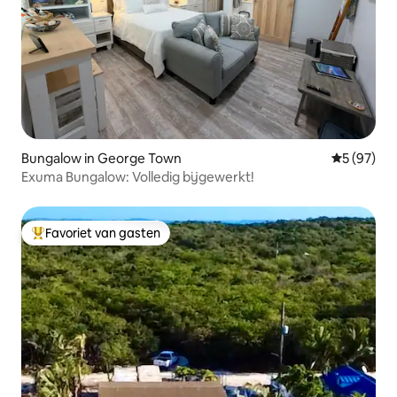
Bungalow in George Town
Gemiddelde
5 (97)
Exuma Bungalow: Volledig bijgewerkt!
Favoriet van gasten
Topfavoriet van gasten