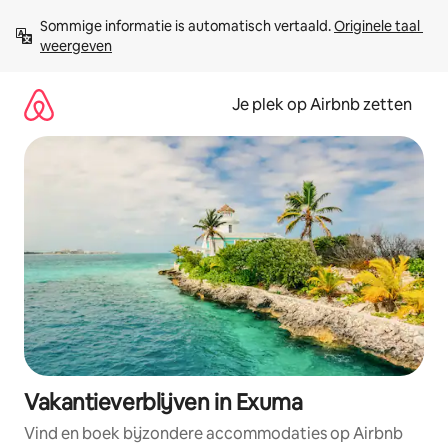
Ga
Sommige informatie is automatisch vertaald. 
Originele taal 
direct
weergeven
naar
inhoud
Je plek op Airbnb zetten
Vakantieverblijven in Exuma
Vind en boek bijzondere accommodaties op Airbnb