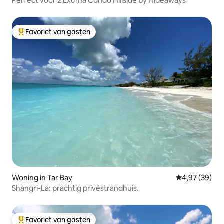
Perfect voor 2 Exuma Condo Hillside by Hideaways
Favoriet van gasten
Topfavoriet van gasten
Woning in Tar Bay
Gemiddelde be
4,97 (39)
Shangri-La: prachtig privéstrandhuis.
Favoriet van gasten