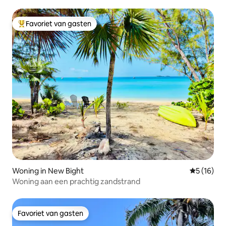
Favoriet van gasten
Topfavoriet van gasten
Woning in New Bight
Gemiddelde
5 (16)
Woning aan een prachtig zandstrand
Favoriet van gasten
Favoriet van gasten