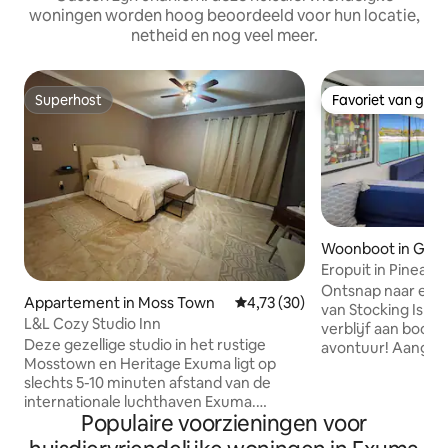
woningen worden hoog beoordeeld voor hun locatie,
netheid en nog veel meer.
Superhost
Favoriet van gas
Superhost
Favoriet van gas
Woonboot in Geo
Eropuit in Pineapp
Ontsnap naar een
Appartement in Moss Town
Gemiddelde beoordeling van 4,
4,73 (30)
van Stocking Isla
L&L Cozy Studio Inn
verblijf aan boord
Deze gezellige studio in het rustige
avontuur! Aangeme
Mosstown en Heritage Exuma ligt op
Chill beach bar, be
slechts 5-10 minuten afstand van de
steenworp afstand 
internationale luchthaven Exuma.
Maar als je rust wi
Populaire voorzieningen voor
Basisvoorzieningen, waaronder een
afgelegen strande
supermarkt en slijterij, liggen op slechts
voor de deur. Duik