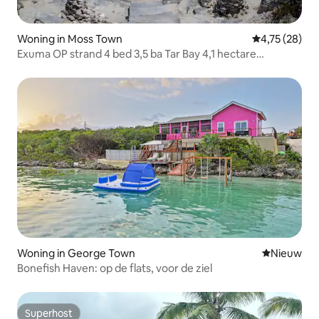
Woning in Moss Town
Gemiddelde be
4,75 (28)
Exuma OP strand 4 bed 3,5 ba Tar Bay 4,1 hectare
zwembad
Woning in George Town
Nieuwe ac
Nieuw
Bonefish Haven: op de flats, voor de ziel
Superhost