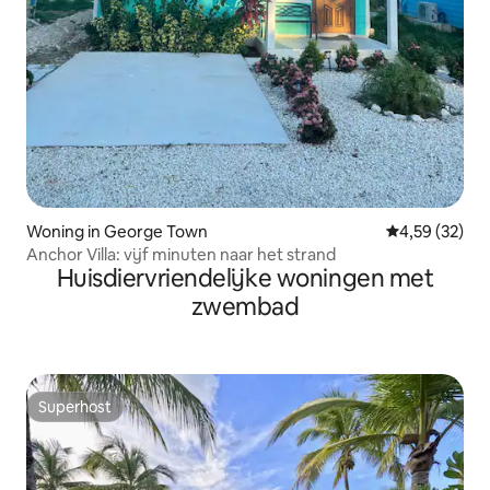
Woning in George Town
Gemiddelde be
4,59 (32)
Anchor Villa: vijf minuten naar het strand
Huisdiervriendelijke woningen met
zwembad
Superhost
Superhost