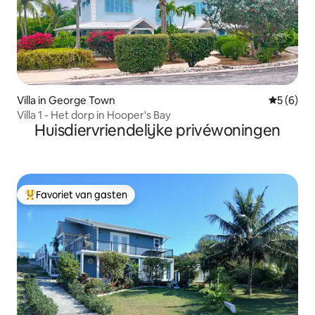
Villa in George Town
Gemiddeld
5 (6)
Villa 1 - Het dorp in Hooper's Bay
Huisdiervriendelijke privéwoningen
Favoriet van gasten
Topfavoriet van gasten