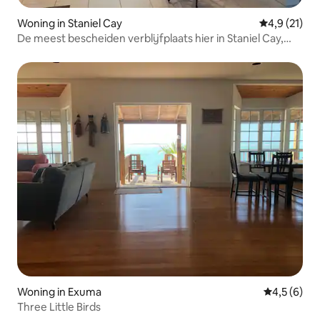
Woning in Staniel Cay
Gemiddelde 
4,9 (21)
De meest bescheiden verblijfplaats hier in Staniel Cay,
Exuma
Woning in Exuma
Gemiddelde 
4,5 (6)
Three Little Birds