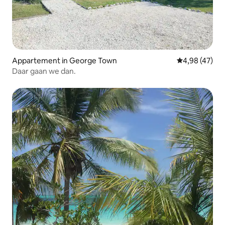
Appartement in George Town
Gemiddelde be
4,98 (47)
Daar gaan we dan.