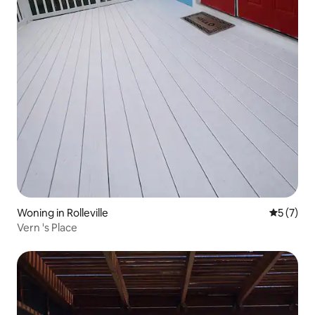
Woning in Rolleville
Gemiddeld
5 (7)
Vern 's Place