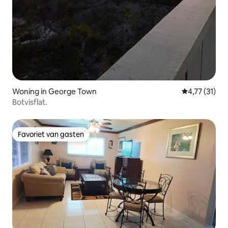
Woning in George Town
Gemiddelde b
4,77 (31)
Botvisflat.
Favoriet van gasten
Favoriet van gasten