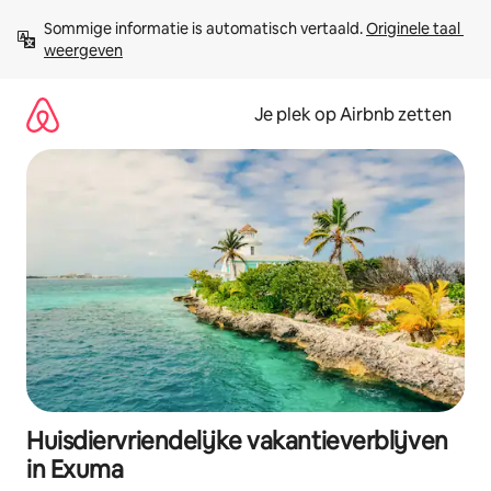
Ga
Sommige informatie is automatisch vertaald. 
Originele taal 
direct
weergeven
naar
inhoud
Je plek op Airbnb zetten
Huisdiervriendelijke vakantieverblijven
in Exuma