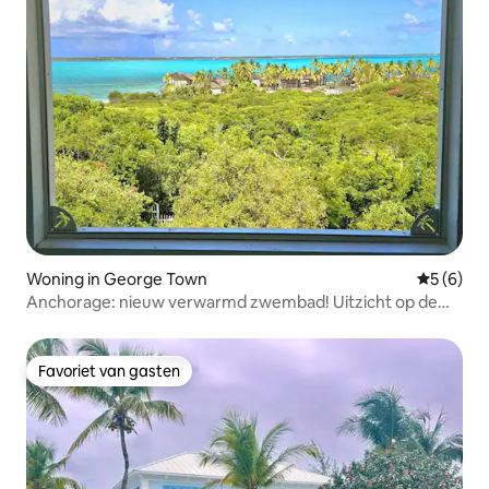
Woning in George Town
Gemiddeld
5 (6)
Anchorage: nieuw verwarmd zwembad! Uitzicht op de
oceaan, ruim.
Favoriet van gasten
Favoriet van gasten