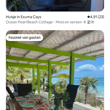
Huisje in Exuma Cays
Gemiddelde be
4,91 (23)
Ocean Pearl Beach Cottage - Mooi en sereen ☀️🏖️🌺
Favoriet van gasten
Favoriet van gasten