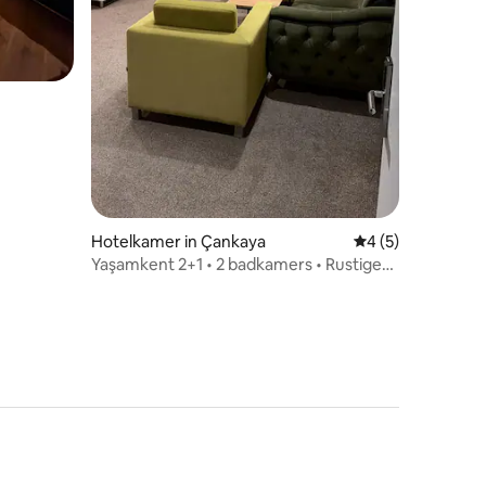
Hotelkamer in Çankaya
Gemiddelde beoord
4 (5)
Yaşamkent 2+1 • 2 badkamers • Rustige
en schone kamer