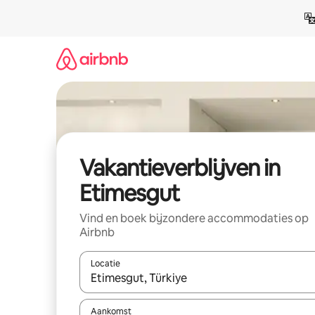
Ga
direct
naar
inhoud
Vakantieverblijven in
Etimesgut
Vind en boek bijzondere accommodaties op
Airbnb
Locatie
Wanneer er resultaten beschikbaar zijn, maak je 
Aankomst