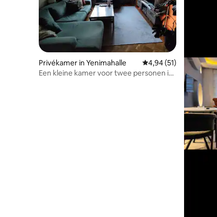
Privékamer in Yenimahalle
Gemiddelde beoordelin
4,94 (51)
Een kleine kamer voor twee personen in
een vrijstaande villa (1 kamer)