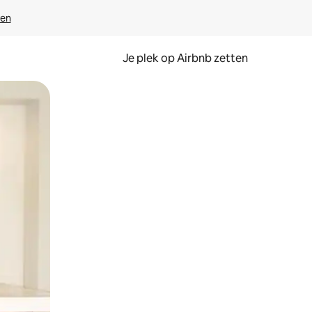
ven
Je plek op Airbnb zetten
en of swipen.