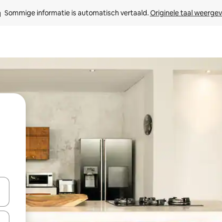
Sommige informatie is automatisch vertaald. 
Originele taal weerge
een keuze met je de pijltjestoetsen omhoog en omlaag, óf door te tikk