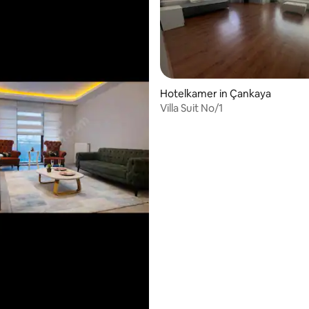
g van 4,94 op 5, 51 recensies
Hotelkamer in Çankaya
Villa Suit No/1