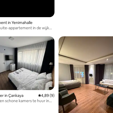
ent in Yenimahalle
suite-appartement in de wijk
ng van 4,8 op 5, 45 recensies
er in Çankaya
Gemiddelde beoordeling van 4,89 op 5, 9 r
4,89 (9)
n schone kamers te huur in