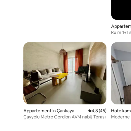
Appartem
Ruim 1+1 
Alacaatlı
Appartement in Çankaya
Gemiddelde beoordeli
4,8 (45)
Hotelkam
Çayyolu Metro Gordion AVM nabij Teraslı
Moderne e
Ankara