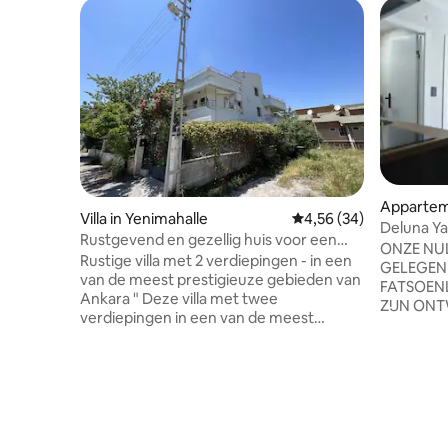
Appartem
Villa in Yenimahalle
Gemiddelde beoordelin
4,56 (34)
Deluna Y
Rustgevend en gezellig huis voor een
ONZE NU
ontspannen verblijf
Rustige villa met 2 verdiepingen - in een
GELEGEN 
van de meest prestigieuze gebieden van
FATSOEN
Ankara " Deze villa met twee
ZIJN ON
verdiepingen in een van de meest
COMFORT
prestigieuze buurten van Ankara biedt
DETAIL I
een rustige ontsnapping, weg van het
FACILITEI
verkeer, met wandelpaden in de buurt.
APPARTEM
Het ligt in de buurt van Konutkent Olga
de BUS- e
Balen en is te vinden als de 4e Blue Villa.
het STADS
Navigatie toont mogelijk niet de exacte
GEZONDH