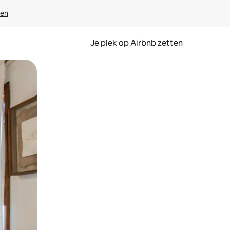
ven
Je plek op Airbnb zetten
en of swipen.