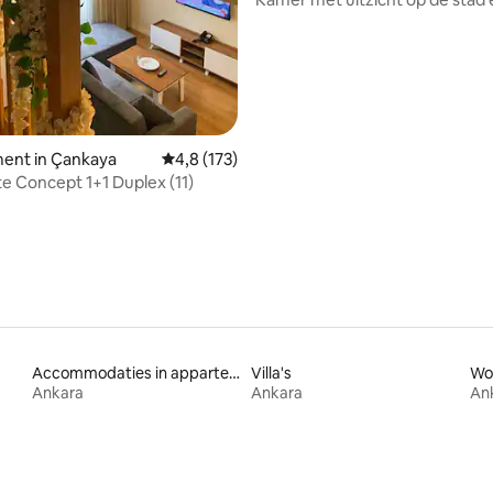
Frans balkon
g van 4,7 op 5, 258 recensies
ent in Çankaya
Gemiddelde beoordeling van 4,8 op 5, 173 r
4,8 (173)
e Concept 1+1 Duplex (11)
Accommodaties in appartementen met diensten
Villa's
Wo
Ankara
Ankara
An