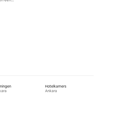
ecensies
ningen
Hotelkamers
kara
Ankara