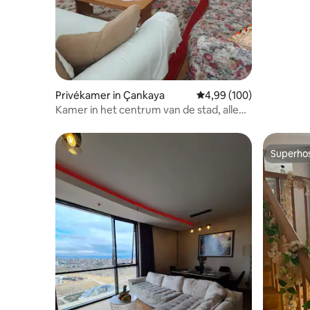
Privékamer in Çankaya
Gemiddelde beoordeling
4,99 (100)
Kamer in het centrum van de stad, alleen
voor vrouwelijke gasten
Superho
Superho