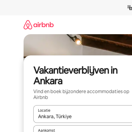
Ga
direct
naar
inhoud
Vakantieverblijven in
Ankara
Vind en boek bijzondere accommodaties op
Airbnb
Locatie
Wanneer er resultaten beschikbaar zijn, maak je 
Aankomst