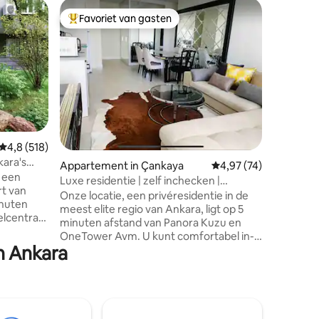
Woning i
Favoriet van gasten
Favor
Topfavoriet van gasten
Topfavo
Executiv
sterrenc
✨ Merkez
Rezidans Şehrin merkezi konumunda ye
alan bu m
ve keyifl
için özenl
dekorasyo
kaliteli d
konforunda 
Gemiddelde beoordeling van 4,8 op 5, 518 recensies
4,8 (518)
çıkan özel
kara's
ecensies
konum • 
Appartement in Çankaya
Gemiddelde beoordelin
4,97 (74)
t een
ve konfor
Luxe residentie | zelf inchecken |
rt van
kolay gir
airconditioning
Onze locatie, een privéresidentie in de
inuten
deneyimi
meest elite regio van Ankara, ligt op 5
elcentra,
minuten afstand van Panora Kuzu en
eur.
OneTower Avm. U kunt comfortabel in-
n Ankara
en uitchecken zonder iemand te
ontmoeten. Het huis is speciaal ingericht,
met een 50" tv, supersnel internet, een
speciaal geplaatst bed met het comfort
abele
van een hotel en een volledig uitgeruste
keuken. U zult een zeer speciaal verblijf