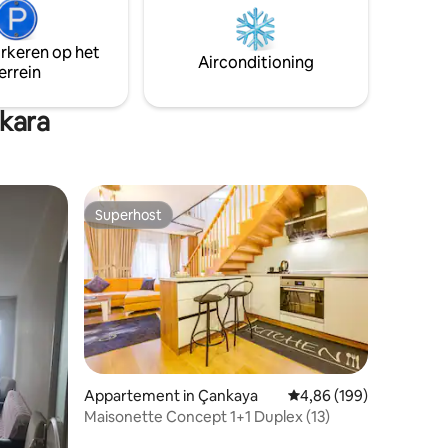
de stad!
hebben met de snacks die worden
, min 2
aangeboden in dit huis, waar netheid de
arkeren op het
eerste prioriteit is.
Airconditioning
errein
kara
Superhost
Superhost
ecensies
Appartement in Çankaya
Gemiddelde beoordeling
4,86 (199)
Maisonette Concept 1+1 Duplex (13)