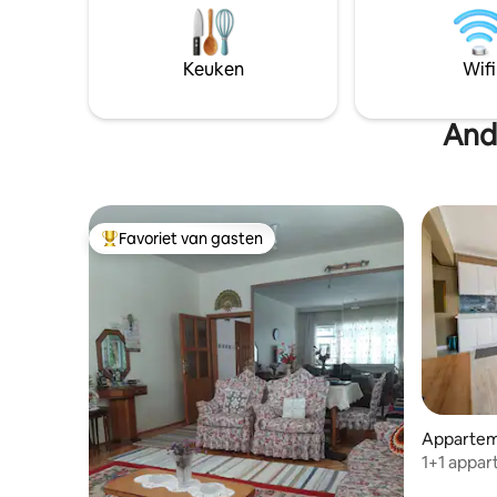
Social li
Wij bieden een ervaring op zich, niet
Hayyami win
alleen een verblijf.
universit
Keuken
Wifi
mpbs
And
Favoriet van gasten
Topfavoriet van gasten
Appartem
1+1 appa