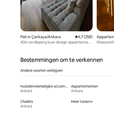
Flat in Çankaya/Ankara.
Gemiddelde beoordelin
4,7 (258)
Appartem
40e verdieping luxe design appartement
Maisonett
| Eenvoudig inchecken
Bestemmingen om te verkennen
Andere soorten verblijven
Huisdiervriendelijke accommodaties
Appartementen
Ankara
Ankara
Chalets
Meer tonen
Ankara