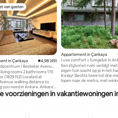
iet van gasten
iet van gasten
 van 4,66 op 5, 101 recensies
Appartement in Çankaya
Luxe comfort + tuingeluk in An
ent in Çankaya
Gemiddelde beoordeling van 4,98 op 5, 49 r
4,98 (49)
Kızılay!
Een stijlvol en ruim verblijf me
eigen tuin wacht op je in het ha
 living rooms 2 bathrooms 170
Kızılay! Slechts twee tot drie m
829 ft2) Located at
lopen naar de metro, met wink
Avenue walking distance to
restaurants en cafés voor de d
g you need in Ankara. Ankara's
Hoogtepunten: Privétuin en rustige
re voorzieningen in vakantiewoningen i
aurants Cafes Bars located at
sfeer Ruime en moderne woonruimtes 3
avenue. Turkish parliament
split-airconditioners, centrale
 block Liv hospital 100 meters
verwarming en open haard Volledig
hospital 100 meter. All city
uitgeruste keuken en comfort
 100 meter Close to
kamers Een uitzonderlijk verblijf dat
e and at the heart of Ankara