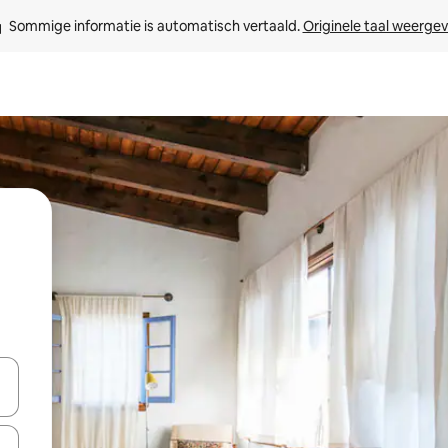
Sommige informatie is automatisch vertaald. 
Originele taal weerge
een keuze met je de pijltjestoetsen omhoog en omlaag, óf door te tikk