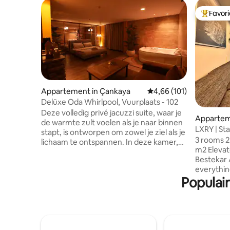
Favor
Topfavor
Appartement in Çankaya
Gemiddelde beoordeling
4,66 (101)
Delüxe Oda Whirlpool, Vuurplaats - 102
Deze volledig privé jacuzzi suite, waar je
Appartem
de warmte zult voelen als je naar binnen
LXRY | Stadscentrum | Bestekar Avenue
stapt, is ontworpen om zowel je ziel als je
170 m2
3 rooms 2
lichaam te ontspannen. In deze kamer,
m2 Elevator (1
waar moderne inrichting en gedimde
Bestekar 
lichten samenkomen; grote spiegels
everythin
verbeteren het gevoel van diepte,
Populai
best Rest
terwijl de hottub en open haard
Bestekar 
romantiek naar boven brengen. Wat is
building 1
hier? • Geniet van een eigen hottub • Een
Dunyagoz 
rustige sfeer met een elektrische open
transport
haard • Gespiegeld design • Een
everywher
gedimde, knusse en warme inrichting