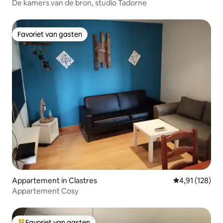
De kamers van de bron, studio Tadorne
Favoriet van gasten
Favoriet van gasten
Appartement in Clastres
Gemiddelde beo
4,91 (128)
Appartement Cosy
Favoriet van gasten