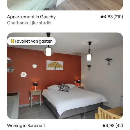
Appartement in Gauchy
Gemiddelde beo
4,83 (210)
Onafhankelijke studio
Favoriet van gasten
Topfavoriet van gasten
Woning in Sancourt
Gemiddelde be
4,98 (42)