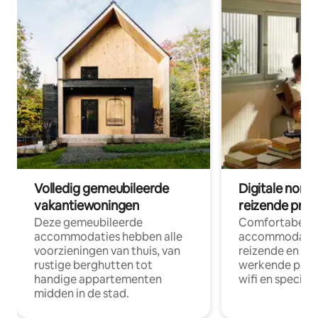
Volledig gemeubileerde
Digitale nom
vakantiewoningen
reizende prof
Deze gemeubileerde
Comfortabele
accommodaties hebben alle
accommodatie
voorzieningen van thuis, van
reizende en op
rustige berghutten tot
werkende profe
handige appartementen
wifi en special
midden in de stad.