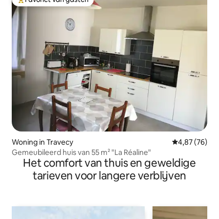
Topfavoriet van gasten
Woning in Travecy
Gemiddelde be
4,87 (76)
Gemeubileerd huis van 55 m² "La Réaline"
Het comfort van thuis en geweldige
tarieven voor langere verblijven