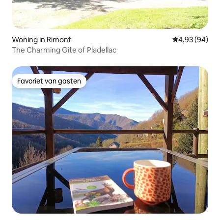
Woning in Rimont
Gemiddelde be
4,93 (94)
The Charming Gite of Pladellac
Favoriet van gasten
Favoriet van gasten