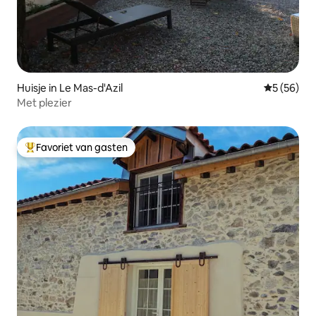
Huisje in Le Mas-d'Azil
Gemiddelde
5 (56)
Met plezier
Favoriet van gasten
Topfavoriet van gasten