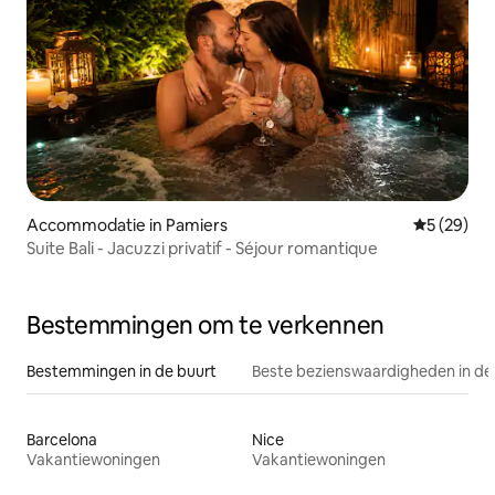
Accommodatie in Pamiers
Gemiddelde
5 (29)
Suite Bali - Jacuzzi privatif - Séjour romantique
Bestemmingen om te verkennen
Bestemmingen in de buurt
Beste bezienswaardigheden in de
Barcelona
Nice
Vakantiewoningen
Vakantiewoningen