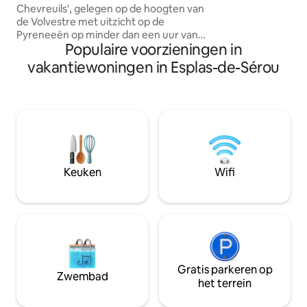
comfort van een 
Chevreuils', gelegen op de hoogten van
gite. De schuur is geschikt voor iedereen
de Volvestre met uitzicht op de
– koppels, solo 's
Pyreneeën op minder dan een uur van
kinderen en wand
Populaire voorzieningen in
Toulouse. La Cabane du Chevreuil
viervoeters.
verwelkomt je op een terrein van 4 ha
vakantiewoningen in Esplas-de-Sérou
permacole voor een comfortabel,
exotisch en informatief verblijf in het
hart van de natuur. Optioneel in de
avond wordt er een plateau van 10
soorten boerenkaas geserveerd in de
cabine of buiten om de zonsondergang
met salade en wijn te bewonderen,
evenals zelfgemaakte gastronomische
Keuken
Wifi
desserts.
Gratis parkeren op
Zwembad
het terrein