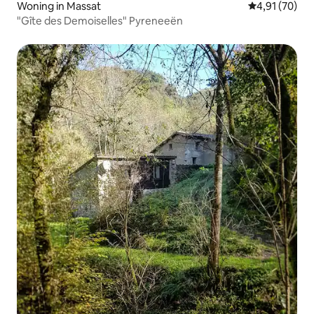
Woning in Massat
Gemiddelde be
4,91 (70)
"Gîte des Demoiselles" Pyreneeën