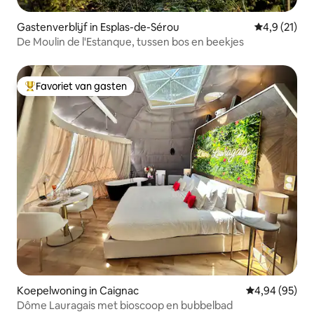
Gastenverblijf in Esplas-de-Sérou
Gemiddelde 
4,9 (21)
De Moulin de l'Estanque, tussen bos en beekjes
Favoriet van gasten
Topfavoriet van gasten
Koepelwoning in Caignac
Gemiddelde be
4,94 (95)
Dôme Lauragais met bioscoop en bubbelbad