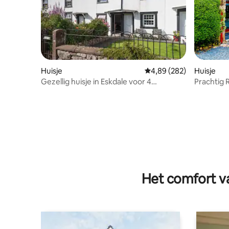
Huisje
Gemiddelde beoordeling
4,89 (282)
Huisje
Gezellig huisje in Eskdale voor 4
Prachtig 
personen, geweldig uitzicht
slaapkam
Het comfort va