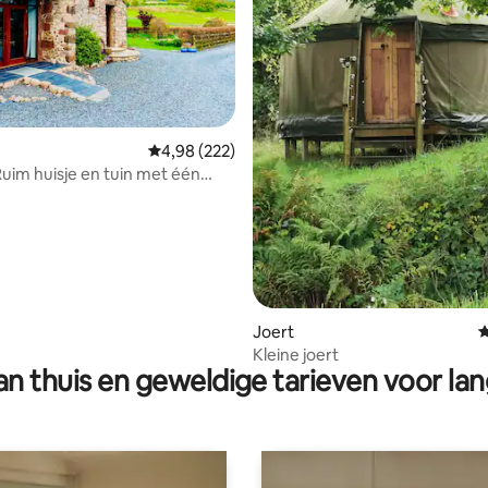
 van 4,89 op 5, 282 recensies
Gemiddelde beoordeling van 4,98 op 5, 222 r
4,98 (222)
Ruim huisje en tuin met één
er
Joert
G
Kleine joert
n thuis en geweldige tarieven voor lan