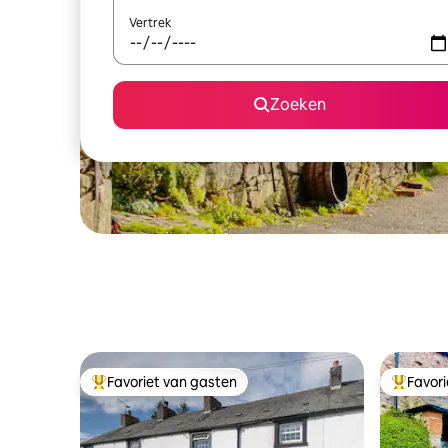
Vertrek
Zoeken
Favoriet van gasten
Favor
Topfavoriet van gasten
Topfavor