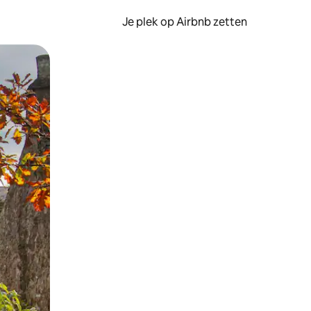
Je plek op Airbnb zetten
en of swipen.