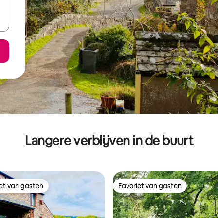
Langere verblijven in de buurt
iet van gasten
Favoriet van gasten
iet van gasten
Favoriet van gasten