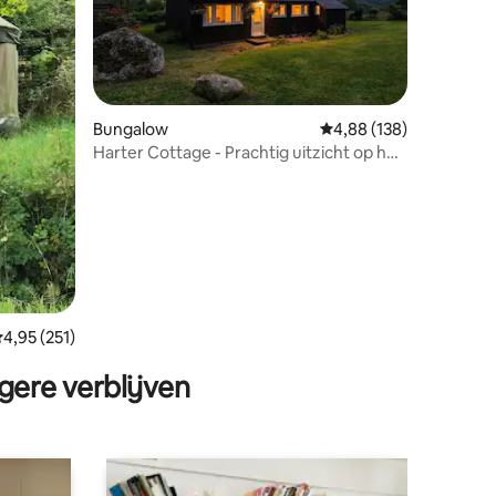
Bungalow
Gemiddelde beoordeling
4,88 (138)
Harter Cottage - Prachtig uitzicht op het
ecensies
merengebied
emiddelde beoordeling van 4,95 op 5, 251 recensies
4,95 (251)
gere verblijven