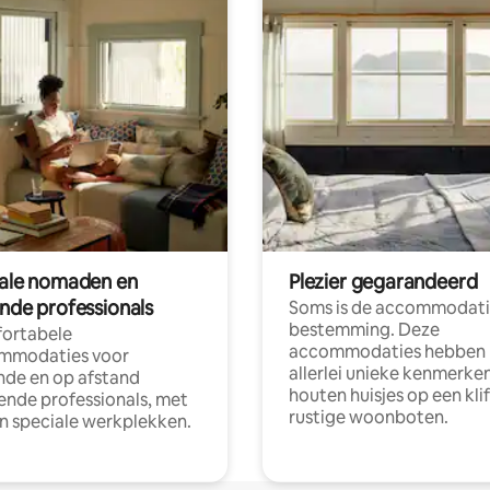
tale nomaden en
Plezier gegarandeerd
ende professionals
Soms is de accommodati
bestemming. Deze
ortabele
accommodaties hebben
mmodaties voor
allerlei unieke kenmerken
nde en op afstand
houten huisjes op een klif
nde professionals, met
rustige woonboten.
en speciale werkplekken.