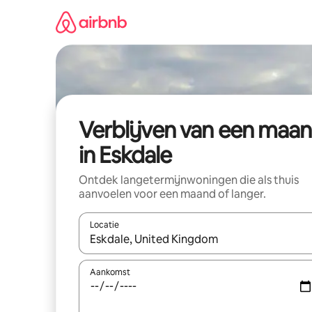
Ga
direct
naar
inhoud
Verblijven van een maa
in Eskdale
Ontdek langetermijnwoningen die als thuis
aanvoelen voor een maand of langer.
Locatie
Wanneer er resultaten beschikbaar zijn, maak je 
Aankomst