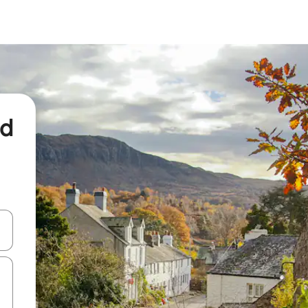
nd
een keuze met je de pijltjestoetsen omhoog en omlaag, óf door te tikk