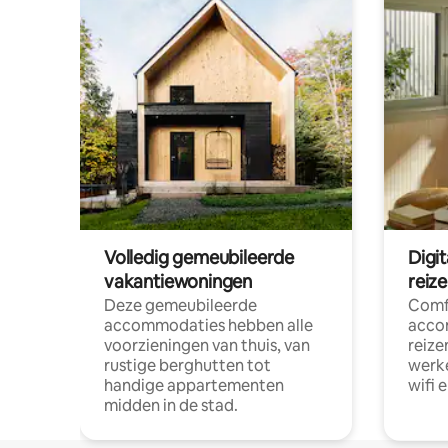
Volledig gemeubileerde
Digi
vakantiewoningen
reiz
Deze gemeubileerde
Comf
accommodaties hebben alle
acco
voorzieningen van thuis, van
reize
rustige berghutten tot
werke
handige appartementen
wifi 
midden in de stad.