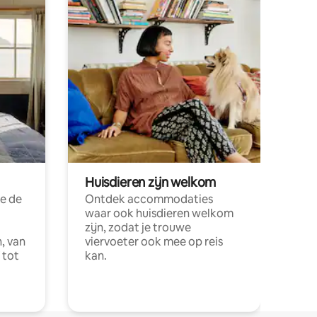
Huisdieren zijn welkom
e de
Ontdek accommodaties
waar ook huisdieren welkom
zijn, zodat je trouwe
, van
viervoeter ook mee op reis
 tot
kan.