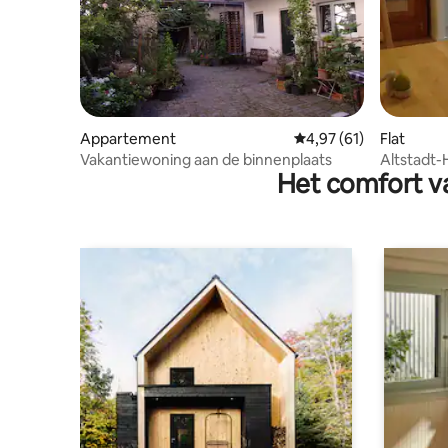
Appartement
Gemiddelde beoordelin
4,97 (61)
Flat
Vakantiewoning aan de binnenplaats
Altstadt-
Het comfort va