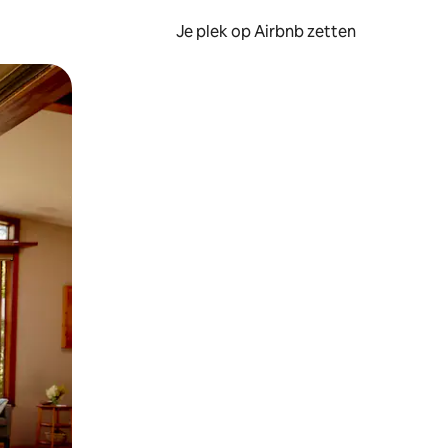
Je plek op Airbnb zetten
en of swipen.