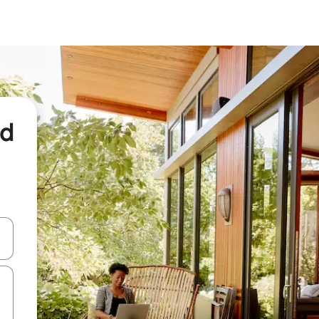
nd
een keuze met je de pijltjestoetsen omhoog en omlaag, óf door te tikk