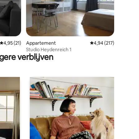
ecensies
Gemiddelde beoordeling van 4,95 op 5, 21 recensies
4,95 (21)
Appartement
Gemiddelde beoordeling
4,94 (217)
Studio Heydenreich 1
gere verblijven