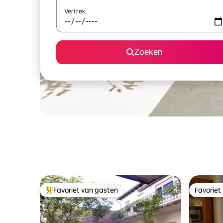
Vertrek
Zoeken
Favoriet van gasten
Favoriet
Topfavoriet van gasten
Favoriet