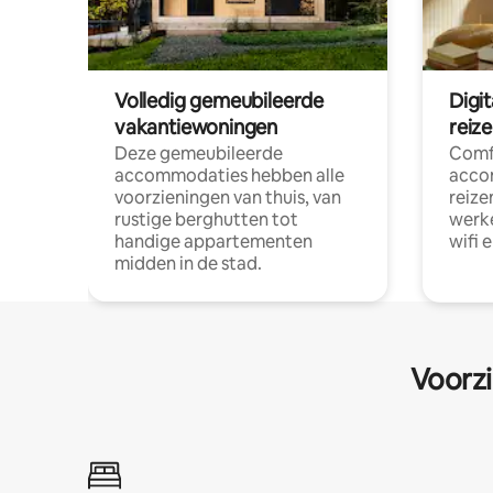
Volledig gemeubileerde
Digi
vakantiewoningen
reiz
Deze gemeubileerde
Comf
accommodaties hebben alle
acco
voorzieningen van thuis, van
reize
rustige berghutten tot
werke
handige appartementen
wifi 
midden in de stad.
Voorzi