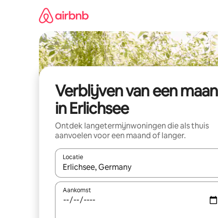
Ga
direct
naar
inhoud
Verblijven van een maa
in Erlichsee
Ontdek langetermijnwoningen die als thuis
aanvoelen voor een maand of langer.
Locatie
Wanneer er resultaten beschikbaar zijn, maak je 
Aankomst