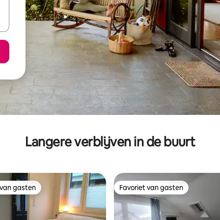
Langere verblijven in de buurt
 van gasten
Favoriet van gasten
 van gasten
Favoriet van gasten