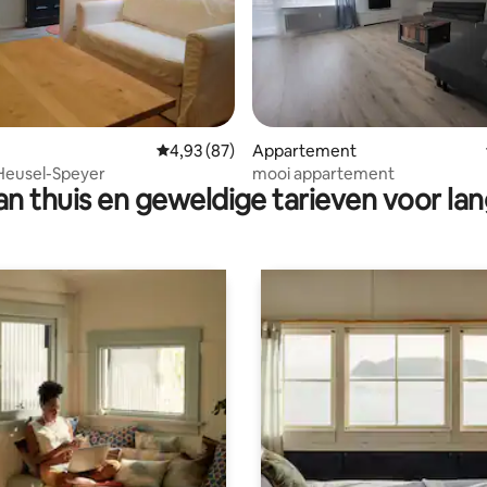
g van 4,97 op 5, 61 recensies
Gemiddelde beoordeling van 4,93 op 5, 87 r
4,93 (87)
Appartement
Heusel-Speyer
mooi appartement
n thuis en geweldige tarieven voor lan