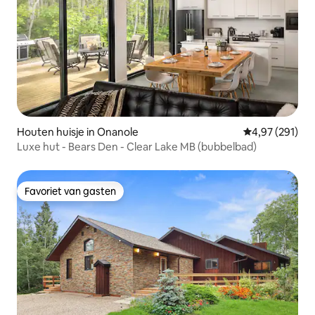
Houten huisje in Onanole
Gemiddelde beo
4,97 (291)
Luxe hut - Bears Den - Clear Lake MB (bubbelbad)
Favoriet van gasten
Favoriet van gasten