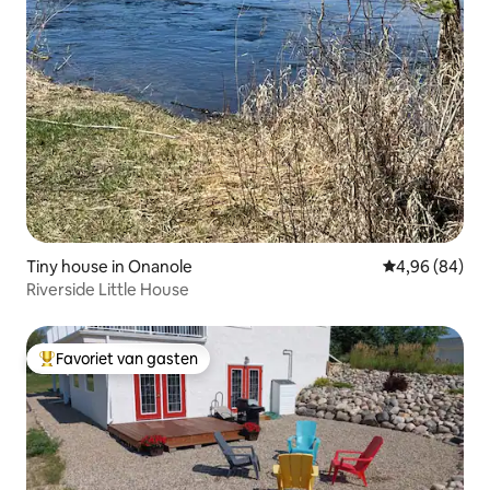
Tiny house in Onanole
Gemiddelde be
4,96 (84)
Riverside Little House
Favoriet van gasten
Topfavoriet van gasten