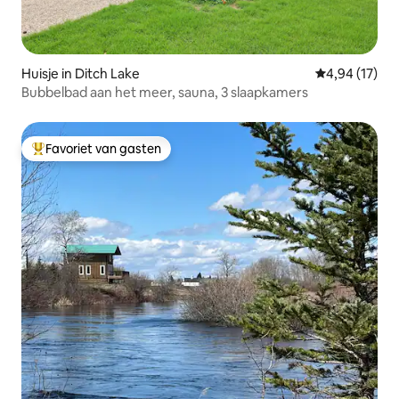
Huisje in Ditch Lake
Gemiddelde be
4,94 (17)
Bubbelbad aan het meer, sauna, 3 slaapkamers
Favoriet van gasten
Topfavoriet van gasten