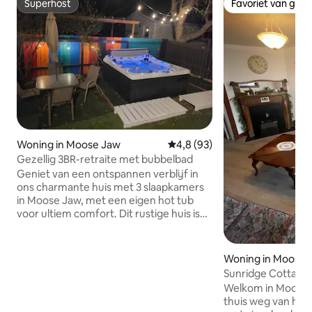
Superhost
Favoriet van gas
Superhost
Favoriet van gas
Woning in Moose Jaw
Gemiddelde beoordeling van 4
4,8 (93)
Gezellig 3BR-retraite met bubbelbad
Geniet van een ontspannen verblijf in
ons charmante huis met 3 slaapkamers
in Moose Jaw, met een eigen hot tub
voor ultiem comfort. Dit rustige huis is
perfect voor gezinnen of groepen en
biedt gezellige slaapkamers, een volledig
uitgeruste keuken en een comfortabele
Woning in Moose 
woonkamer. Ontspan in het bubbelbad
Sunridge Cottage
na een dag van het verkennen van de
Welkom in Moose J
bezienswaardigheden van Moose Jaw of
thuis weg van huis
ontspan gewoon in de rustige