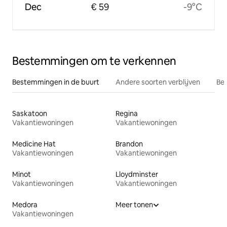
Dec
€ 59
-9°C
Bestemmingen om te verkennen
Bestemmingen in de buurt
Andere soorten verblijven
Bes
Saskatoon
Regina
Vakantiewoningen
Vakantiewoningen
Medicine Hat
Brandon
Vakantiewoningen
Vakantiewoningen
Minot
Lloydminster
Vakantiewoningen
Vakantiewoningen
Medora
Meer tonen
Vakantiewoningen