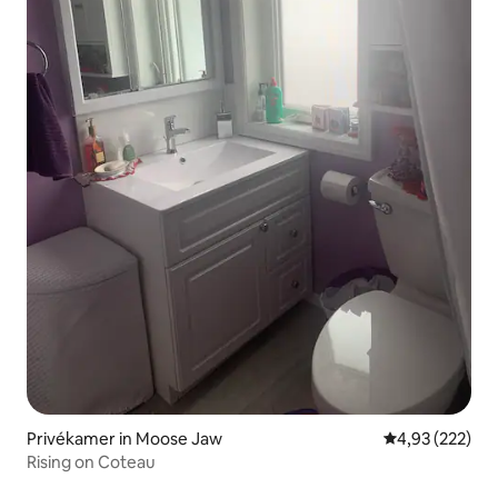
Privékamer in Moose Jaw
Gemiddelde beo
4,93 (222)
Rising on Coteau