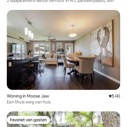
2 slaapkamers! Beste verhuur in MJ, parkeerplaats, wifi
Woning in Moose Jaw
Gemiddeld
5 (4)
Een thuis weg van huis
Favoriet van gasten
Favoriet van gasten