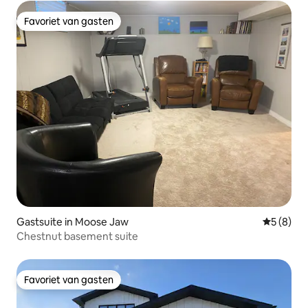
Favoriet van gasten
Favoriet van gasten
Gastsuite in Moose Jaw
Gemiddeld
5 (8)
Chestnut basement suite
Favoriet van gasten
Favoriet van gasten