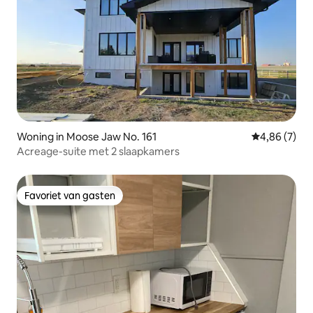
Woning in Moose Jaw No. 161
Gemiddelde b
4,86 (7)
Acreage-suite met 2 slaapkamers
Favoriet van gasten
Favoriet van gasten