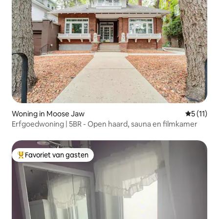
Woning in Moose Jaw
Gemiddeld
5 (11)
Erfgoedwoning | 5BR - Open haard, sauna en filmkamer
Favoriet van gasten
Topfavoriet van gasten