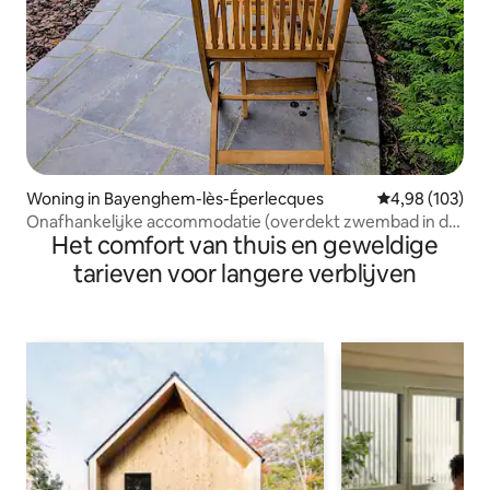
Woning in Bayenghem-lès-Éperlecques
Gemiddelde beo
4,98 (103)
Onafhankelijke accommodatie (overdekt zwembad in de
Het comfort van thuis en geweldige
zomer)
tarieven voor langere verblijven