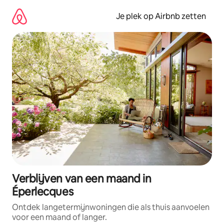
Ga
direct
Je plek op Airbnb zetten
naar
inhoud
Verblijven van een maand in
Éperlecques
Ontdek langetermijnwoningen die als thuis aanvoelen
voor een maand of langer.