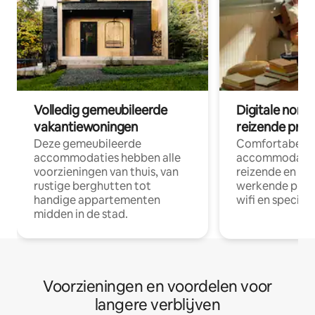
Volledig gemeubileerde
Digitale nom
vakantiewoningen
reizende prof
Deze gemeubileerde
Comfortabele
accommodaties hebben alle
accommodatie
voorzieningen van thuis, van
reizende en op
rustige berghutten tot
werkende profe
handige appartementen
wifi en special
midden in de stad.
Voorzieningen en voordelen voor
langere verblijven