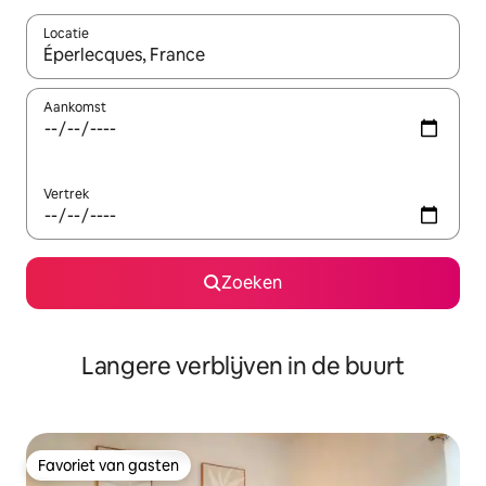
Locatie
Wanneer er resultaten beschikbaar zijn, maak je een keuze met 
Aankomst
Vertrek
Zoeken
Langere verblijven in de buurt
Favoriet van gasten
Favoriet van gasten