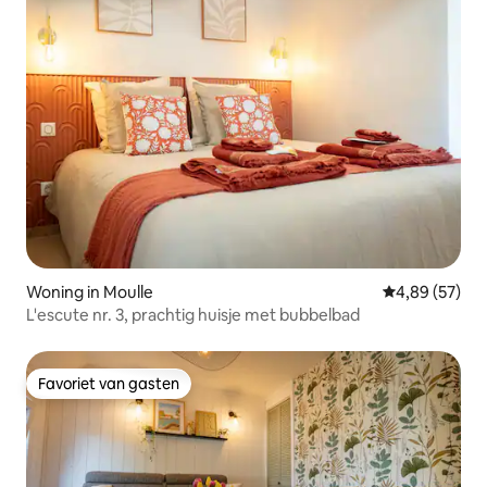
Woning in Moulle
Gemiddelde be
4,89 (57)
L'escute nr. 3, prachtig huisje met bubbelbad
Favoriet van gasten
Favoriet van gasten