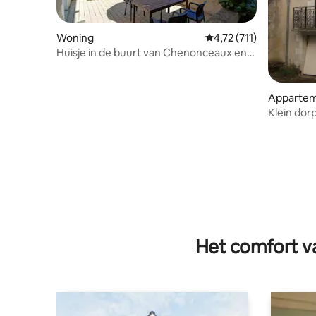
Woning
Gemiddelde beoordeling
4,72 (711)
Huisje in de buurt van Chenonceaux en
Beauval
Apparte
Klein dor
Het comfort va