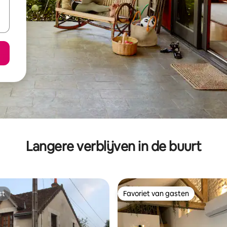
Langere verblijven in de buurt
st
Favoriet van gasten
st
Favoriet van gasten