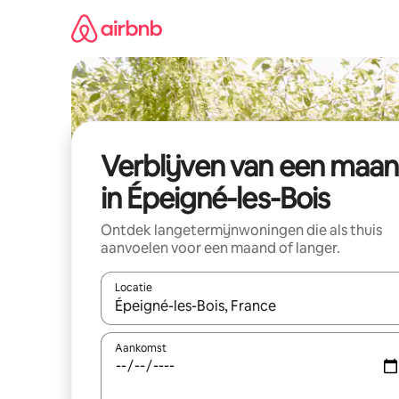
Ga
direct
naar
inhoud
Verblijven van een maa
in Épeigné-les-Bois
Ontdek langetermijnwoningen die als thuis
aanvoelen voor een maand of langer.
Locatie
Wanneer er resultaten beschikbaar zijn, maak je 
Aankomst