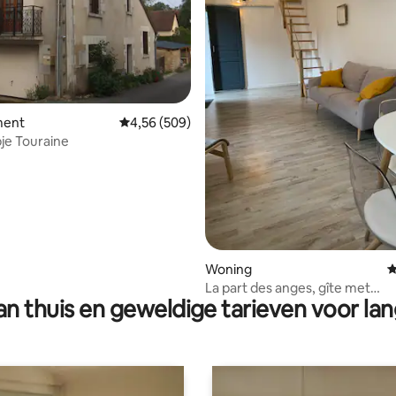
 van 4,72 op 5, 711 recensies
ment
Gemiddelde beoordeling van 4,56 op 5, 509 r
4,56 (509)
pje Touraine
Woning
G
La part des anges, gîte met
n thuis en geweldige tarieven voor lan
airconditioning