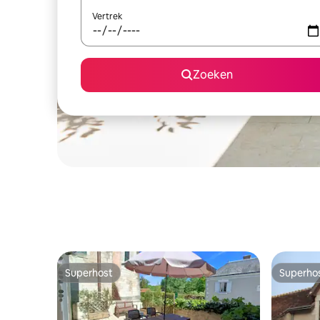
Vertrek
Zoeken
Superhost
Superho
Superhost
Superho