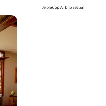
Je plek op Airbnb zetten
en of swipen.