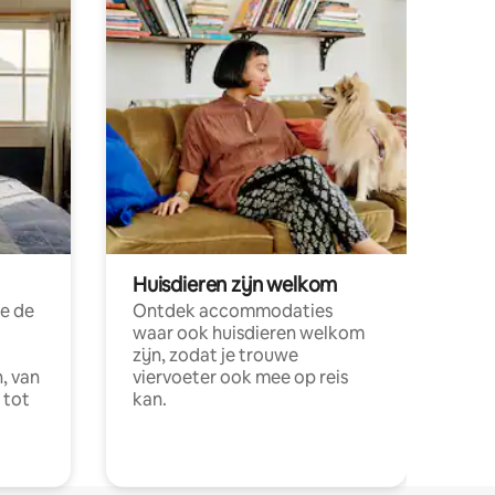
Huisdieren zijn welkom
e de
Ontdek accommodaties
waar ook huisdieren welkom
zijn, zodat je trouwe
, van
viervoeter ook mee op reis
 tot
kan.