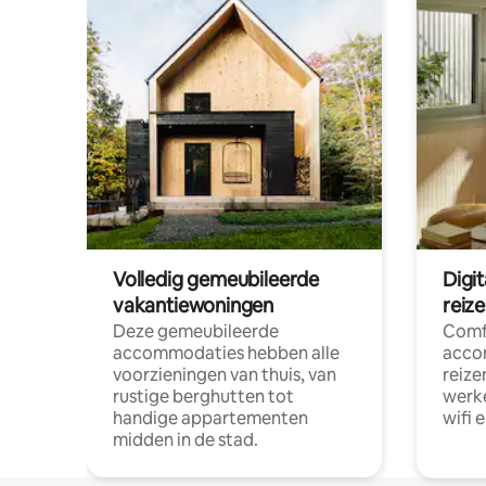
Volledig gemeubileerde
Digi
vakantiewoningen
reiz
Deze gemeubileerde
Comf
accommodaties hebben alle
acco
voorzieningen van thuis, van
reize
rustige berghutten tot
werke
handige appartementen
wifi 
midden in de stad.