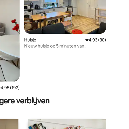
ecensies
Huisje
Gemiddelde beoordelin
4,93 (30)
Nieuw huisje op 5 minuten van
Chenonceau 20 minuten van Beauval
emiddelde beoordeling van 4,95 op 5, 192 recensies
4,95 (192)
gere verblijven