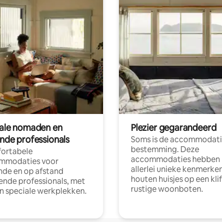
tale nomaden en
Plezier gegarandeerd
ende professionals
Soms is de accommodati
bestemming. Deze
ortabele
accommodaties hebben
mmodaties voor
allerlei unieke kenmerken
nde en op afstand
houten huisjes op een klif
nde professionals, met
rustige woonboten.
en speciale werkplekken.