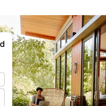
nd
een keuze met je de pijltjestoetsen omhoog en omlaag, óf door te tikk