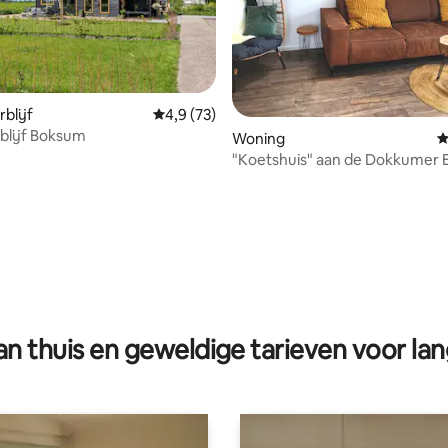
blijf
Gemiddelde beoordeling van 4,9 op 5, 73 r
4,9 (73)
blijf Boksum
Woning
G
"Koetshuis" aan de Dokkumer E
g van 4,93 op 5, 43 recensies
Leeuwarden
n thuis en geweldige tarieven voor lan