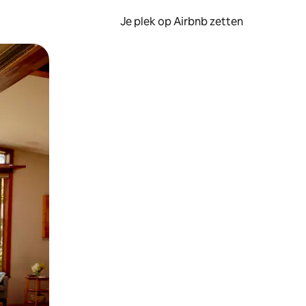
Je plek op Airbnb zetten
en of swipen.