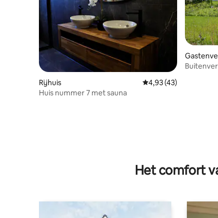
Gastenver
Buitenver
Rijhuis
Gemiddelde beoordelin
4,93 (43)
Huis nummer 7 met sauna
Het comfort va