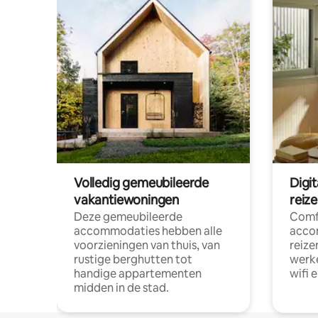
Volledig gemeubileerde
Digi
vakantiewoningen
reiz
Deze gemeubileerde
Comf
accommodaties hebben alle
acco
voorzieningen van thuis, van
reize
rustige berghutten tot
werke
handige appartementen
wifi 
midden in de stad.