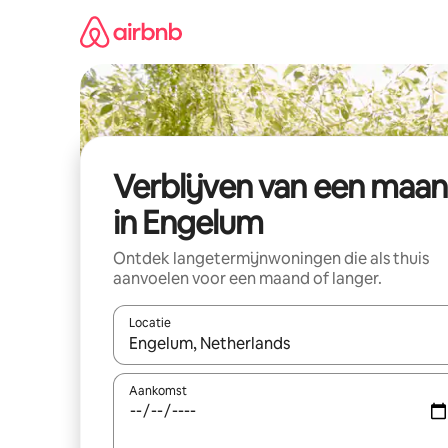
Ga
direct
naar
inhoud
Verblijven van een maa
in Engelum
Ontdek langetermijnwoningen die als thuis
aanvoelen voor een maand of langer.
Locatie
Wanneer er resultaten beschikbaar zijn, maak je 
Aankomst