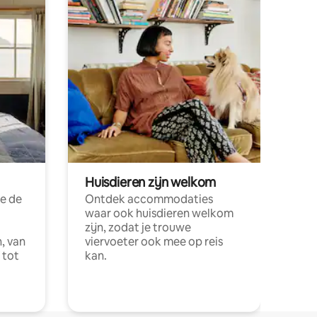
Huisdieren zijn welkom
e de
Ontdek accommodaties
waar ook huisdieren welkom
zijn, zodat je trouwe
, van
viervoeter ook mee op reis
 tot
kan.