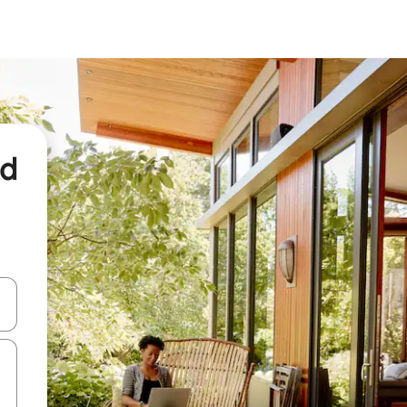
nd
een keuze met je de pijltjestoetsen omhoog en omlaag, óf door te tikk