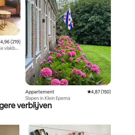
ecensies
emiddelde beoordeling van 4,96 op 5, 219 recensies
4,96 (219)
e vlakbij
Appartement
Gemiddelde beoordeling
4,87 (150)
Slapen in Klein Epema
gere verblijven