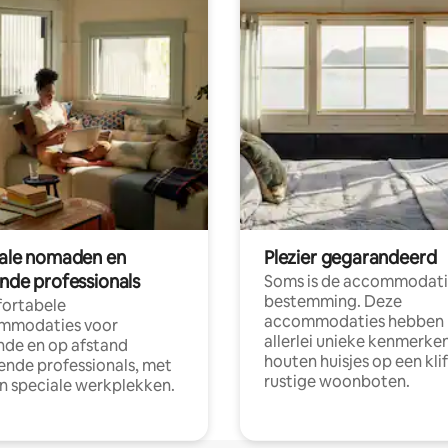
tale nomaden en
Plezier gegarandeerd
ende professionals
Soms is de accommodati
bestemming. Deze
ortabele
accommodaties hebben
mmodaties voor
allerlei unieke kenmerken
nde en op afstand
houten huisjes op een klif
nde professionals, met
rustige woonboten.
en speciale werkplekken.