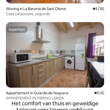
Woning in La Baronia de Sant Oïsme
Gemiddeld
5 (15)
Casa cal pouaire, segundo
Superhost
Superhost
Appartement in Guàrdia de Noguera
Gemiddeld
5 (4)
APPARTEMENT IN PIRIENO LERIDA
Het comfort van thuis en geweldige
tarieven voor langere verblijven