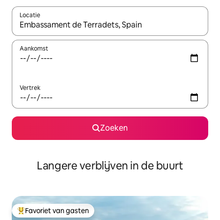
Locatie
Wanneer er resultaten beschikbaar zijn, maak je een keuze met 
Aankomst
Vertrek
Zoeken
Langere verblijven in de buurt
Favoriet van gasten
Topfavoriet van gasten