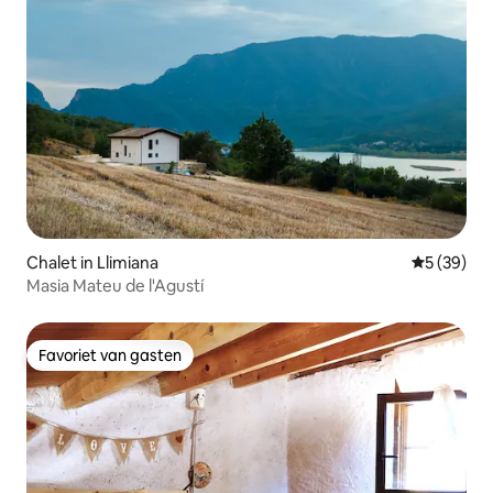
Chalet in Llimiana
Gemiddelde
5 (39)
Masia Mateu de l'Agustí
Favoriet van gasten
Favoriet van gasten