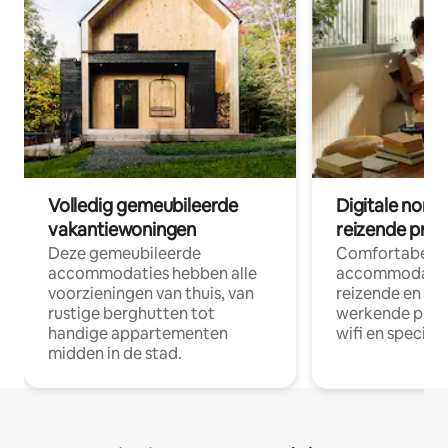
Volledig gemeubileerde
Digitale nom
vakantiewoningen
reizende prof
Deze gemeubileerde
Comfortabele
accommodaties hebben alle
accommodatie
voorzieningen van thuis, van
reizende en op
rustige berghutten tot
werkende profe
handige appartementen
wifi en special
midden in de stad.