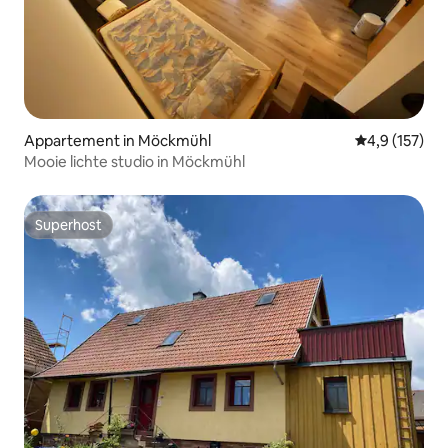
Appartement in Möckmühl
Gemiddelde be
4,9 (157)
Mooie lichte studio in Möckmühl
Superhost
Superhost