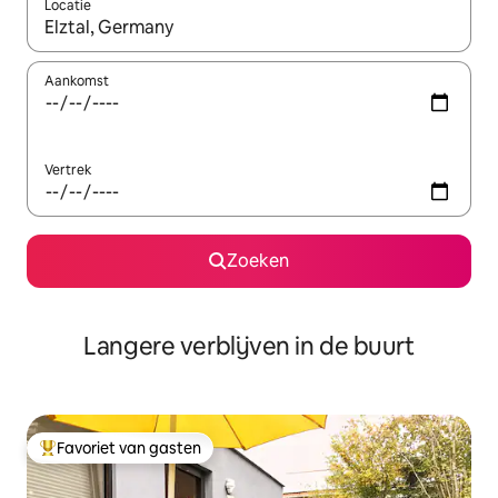
Locatie
Wanneer er resultaten beschikbaar zijn, maak je een keuze met 
Aankomst
Vertrek
Zoeken
Langere verblijven in de buurt
Favoriet van gasten
Topfavoriet van gasten