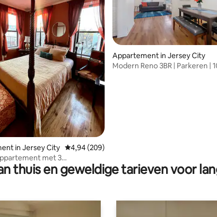
Appartement in Jersey City
Modern Reno 3BR | Parkeren | 
Grove St
 van 4,85 op 5, 394 recensies
nt in Jersey City
Gemiddelde beoordeling van 4,94 op 5, 209 r
4,94 (209)
appartement met 3
n thuis en geweldige tarieven voor lan
rs, één treinhalte naar NYC