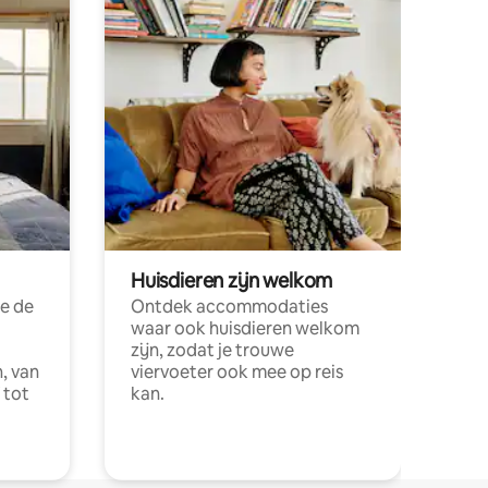
Huisdieren zijn welkom
e de
Ontdek accommodaties
waar ook huisdieren welkom
zijn, zodat je trouwe
, van
viervoeter ook mee op reis
 tot
kan.