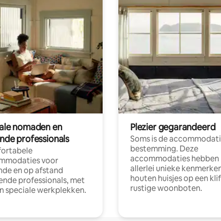
tale nomaden en
Plezier gegarandeerd
ende professionals
Soms is de accommodati
bestemming. Deze
ortabele
accommodaties hebben
mmodaties voor
allerlei unieke kenmerken
nde en op afstand
houten huisjes op een klif
nde professionals, met
rustige woonboten.
en speciale werkplekken.