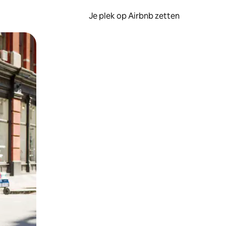
Je plek op Airbnb zetten
en of swipen.