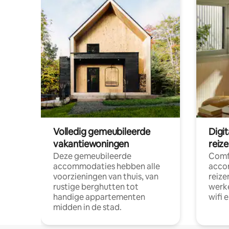
Volledig gemeubileerde
Digi
vakantiewoningen
reiz
Deze gemeubileerde
Comf
accommodaties hebben alle
acco
voorzieningen van thuis, van
reize
rustige berghutten tot
werke
handige appartementen
wifi 
midden in de stad.