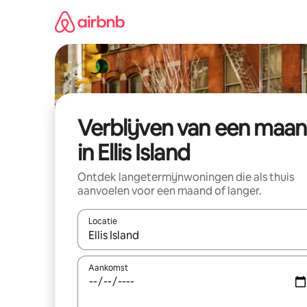
Ga
direct
naar
inhoud
Verblijven van een maa
in Ellis Island
Ontdek langetermijnwoningen die als thuis
aanvoelen voor een maand of langer.
Locatie
Wanneer er resultaten beschikbaar zijn, maak je 
Aankomst