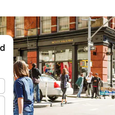
nd
een keuze met je de pijltjestoetsen omhoog en omlaag, óf door te tikk