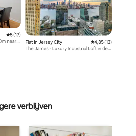
Gemiddelde beoordeling van 5 op 5, 17 recensies
5 (17)
10m naar
Flat in Jersey City
Gemiddelde beoordeli
4,85 (13)
The James - Luxury Industrial Loft in de
buurt van NYC
ecensies
gere verblijven