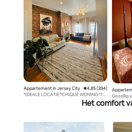
Appartement in Jersey City
Gemiddelde beoordeling
4,85 (394)
Apparteme
*IDEALE LOCATIE *CHIQUE WONING*7
Gezellig 
minuten naar NYC**GROVE ST
Het comfort va
slaapkame