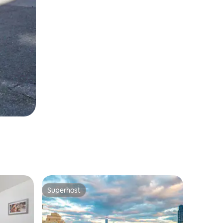
Superhost
Superhost