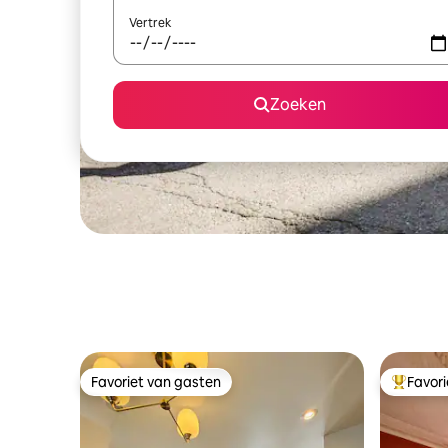
Vertrek
Zoeken
Favoriet van gasten
Favor
Favoriet van gasten
Topfavor