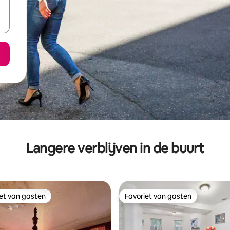
Langere verblijven in de buurt
iet van gasten
Favoriet van gasten
iet van gasten
Favoriet van gasten