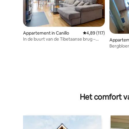
Appartement in Canillo
Gemiddelde beoordeling
4,89 (117)
In de buurt van de Tibetaanse brug –
Apparteme
gezellige triplex met uitzicht
Bergbloe
Het comfort va