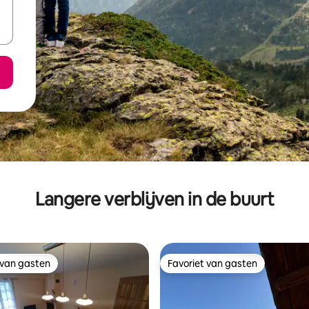
Langere verblijven in de buurt
 van gasten
Favoriet van gasten
 van gasten
Favoriet van gasten