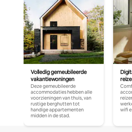
Volledig gemeubileerde
Digi
vakantiewoningen
reiz
Deze gemeubileerde
Comf
accommodaties hebben alle
acco
voorzieningen van thuis, van
reize
rustige berghutten tot
werke
handige appartementen
wifi 
midden in de stad.