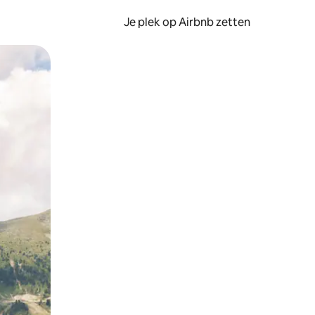
Je plek op Airbnb zetten
en of swipen.