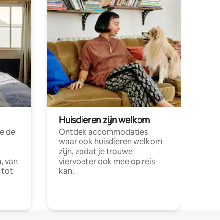
Huisdieren zijn welkom
e de
Ontdek accommodaties
waar ook huisdieren welkom
zijn, zodat je trouwe
, van
viervoeter ook mee op reis
 tot
kan.