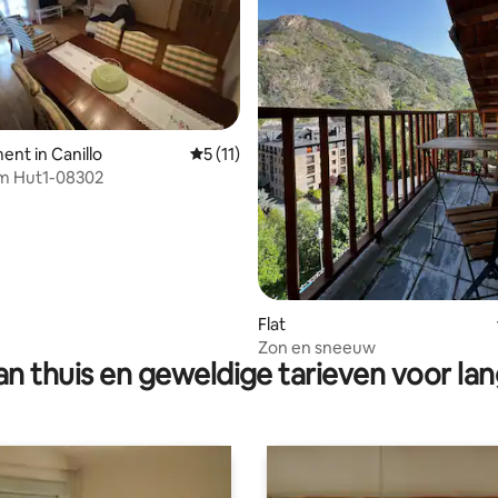
 van 4,89 op 5, 117 recensies
nt in Canillo
Gemiddelde beoordeling van 5 op 5, 11 r
5 (11)
m Hut1-08302
Flat
Zon en sneeuw
n thuis en geweldige tarieven voor lan