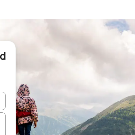
nd
een keuze met je de pijltjestoetsen omhoog en omlaag, óf door te tikk