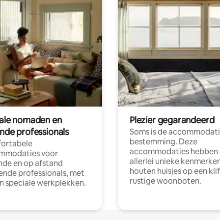
tale nomaden en
Plezier gegarandeerd
ende professionals
Soms is de accommodati
bestemming. Deze
ortabele
accommodaties hebben
mmodaties voor
allerlei unieke kenmerken
nde en op afstand
houten huisjes op een klif
nde professionals, met
rustige woonboten.
en speciale werkplekken.