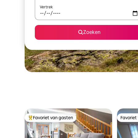
Vertrek
Zoeken
Favoriet van gasten
Favoriet
Topfavoriet van gasten
Favoriet