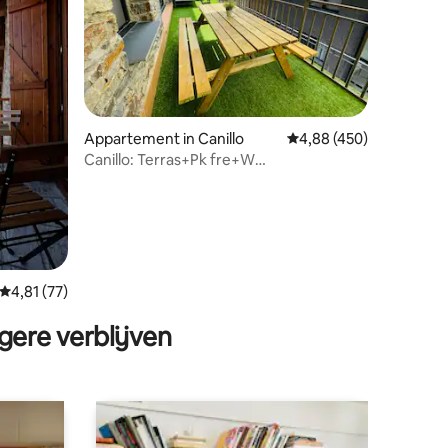
ecensies
Appartement in Canillo
Gemiddelde beoordeling
4,88 (450)
Canillo: Terras+Pk fre+W
500Mb+Nflix/HUT1-005213.
Gemiddelde beoordeling van 4,81 op 5, 77 recensies
4,81 (77)
gere verblijven