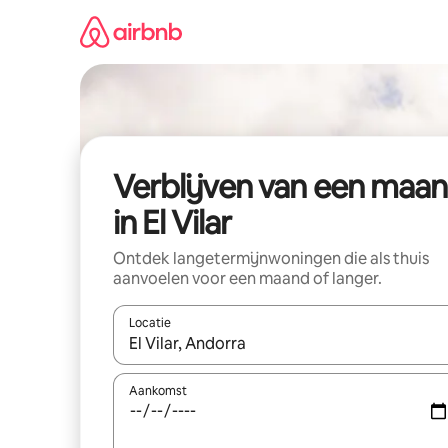
Ga
direct
naar
inhoud
Verblijven van een maa
in El Vilar
Ontdek langetermijnwoningen die als thuis
aanvoelen voor een maand of langer.
Locatie
Wanneer er resultaten beschikbaar zijn, maak je 
Aankomst