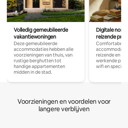
Volledig gemeubileerde
Digitale nom
vakantiewoningen
reizende prof
Deze gemeubileerde
Comfortabele
accommodaties hebben alle
accommodatie
voorzieningen van thuis, van
reizende en op
rustige berghutten tot
werkende profe
handige appartementen
wifi en special
midden in de stad.
Voorzieningen en voordelen voor
langere verblijven