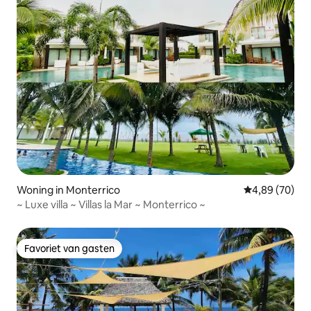
Woning in Monterrico
Gemiddelde be
4,89 (70)
~ Luxe villa ~ Villas la Mar ~ Monterrico ~
Favoriet van gasten
Favoriet van gasten