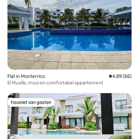
Flat in Monterrico
Gemiddelde be
4,89 (66)
El Muelle, mooi en comfortabel appartement
Favoriet van gasten
Favoriet van gasten