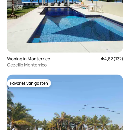
Woning in Monterrico
Gemiddelde beo
4,82 (132)
Gezellig Monterrico
Favoriet van gasten
Favoriet van gasten