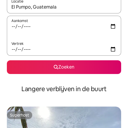
Locatie
Wanneer er resultaten beschikbaar zijn, maak je een keuze met 
Aankomst
Vertrek
Zoeken
Langere verblijven in de buurt
Superhost
Superhost