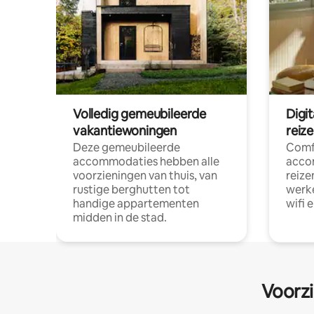
Volledig gemeubileerde
Digi
vakantiewoningen
reiz
Deze gemeubileerde
Comf
accommodaties hebben alle
acco
voorzieningen van thuis, van
reize
rustige berghutten tot
werke
handige appartementen
wifi 
midden in de stad.
Voorzi