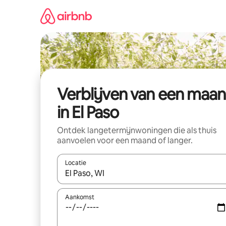
Ga
direct
naar
inhoud
Verblijven van een maa
in El Paso
Ontdek langetermijnwoningen die als thuis
aanvoelen voor een maand of langer.
Locatie
Wanneer er resultaten beschikbaar zijn, maak je 
Aankomst