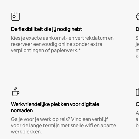
De flexibiliteit die jij nodig hebt
D
Kies je exacte aankomst- en vertrekdatum en
S
reserveer eenvoudig online zonder extra
j
verplichtingen of papierwerk.*
m
k
Werkvriendelijke plekken voor digitale
O
nomaden
A
Ga je voor je werk op reis? Vind een verblijf
a
voor de lange termijn met snelle wifi en aparte
b
werkplekken.