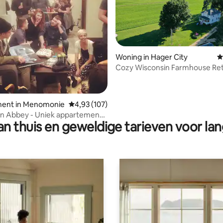
Woning in Hager City
G
Cozy Wisconsin Farmhouse Re
 van 4,85 op 5, 197 recensies
ent in Menomonie
Gemiddelde beoordeling van 4,93 op 5, 107 r
4,93 (107)
 Abbey - Uniek appartement
n thuis en geweldige tarieven voor lan
cht op het meer.