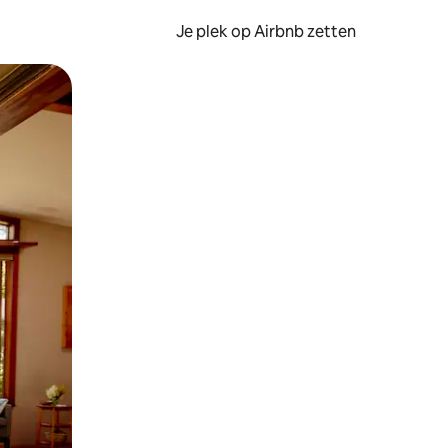
Je plek op Airbnb zetten
en of swipen.