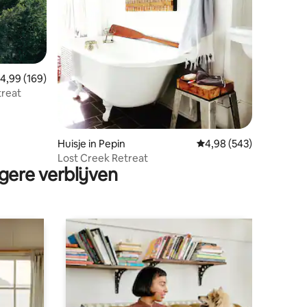
emiddelde beoordeling van 4,99 op 5, 169 recensies
4,99 (169)
treat
ecensies
Huisje in Pepin
Gemiddelde beoordeling
4,98 (543)
Lost Creek Retreat
gere verblijven