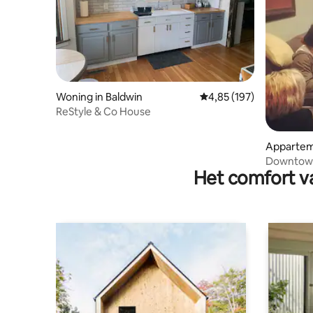
Woning in Baldwin
Gemiddelde beoordeling
4,85 (197)
ReStyle & Co House
Appartem
Downtown
Het comfort va
met uitzi