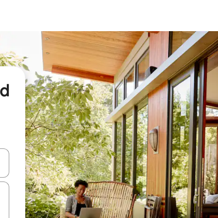
nd
een keuze met je de pijltjestoetsen omhoog en omlaag, óf door te tikk