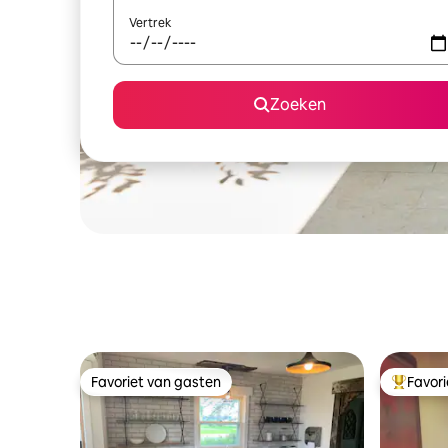
Vertrek
Zoeken
Favoriet van gasten
Favor
Favoriet van gasten
Topfavor