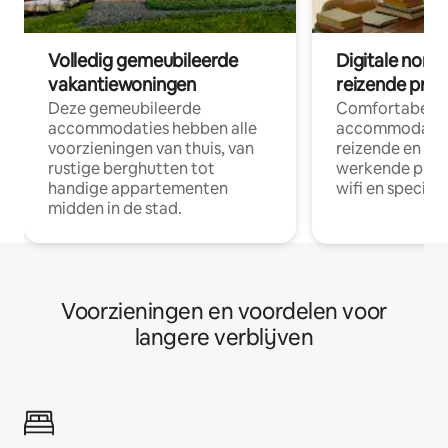
Volledig gemeubileerde
Digitale nom
vakantiewoningen
reizende prof
Deze gemeubileerde
Comfortabele
accommodaties hebben alle
accommodatie
voorzieningen van thuis, van
reizende en op
rustige berghutten tot
werkende profe
handige appartementen
wifi en special
midden in de stad.
Voorzieningen en voordelen voor
langere verblijven