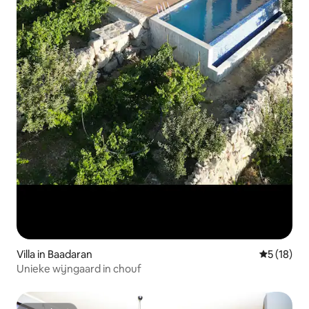
Villa in Baadaran
Gemiddelde
5 (18)
Unieke wijngaard in chouf