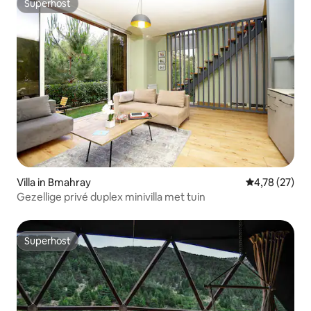
Superhost
Superhost
Villa in Bmahray
Gemiddelde be
4,78 (27)
Gezellige privé duplex minivilla met tuin
Superhost
Superhost