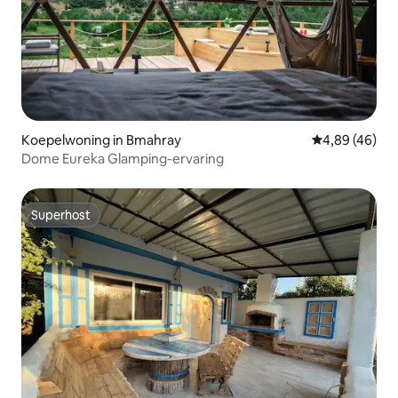
Koepelwoning in Bmahray
Gemiddelde be
4,89 (46)
Dome Eureka Glamping-ervaring
Superhost
Superhost