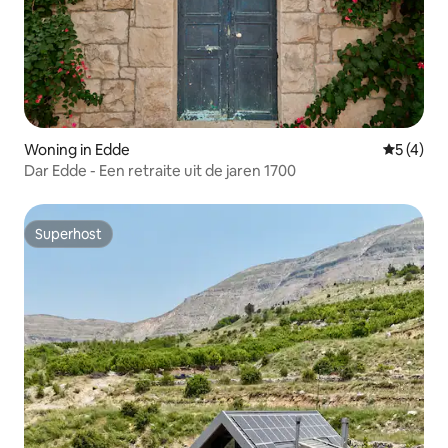
Woning in Edde
Gemiddeld
5 (4)
Dar Edde - Een retraite uit de jaren 1700
Superhost
Superhost