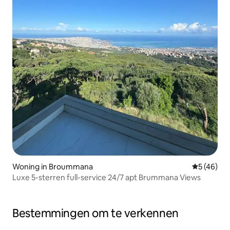
Woning in Broummana
Gemiddelde
5 (46)
Luxe 5-sterren full-service 24/7 apt Brummana Views
Bestemmingen om te verkennen