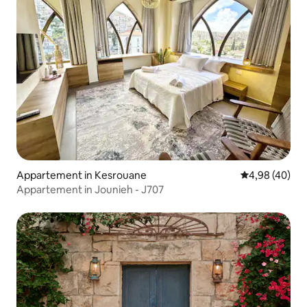
Appartement in Kesrouane
Gemiddelde be
4,98 (40)
Appartement in Jounieh - J707