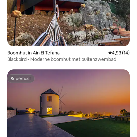
Boomhut in Ain El Tefaha
Gemiddelde be
4,93 (14)
Blackbird - Moderne boomhut met buitenzwembad
Superhost
Superhost