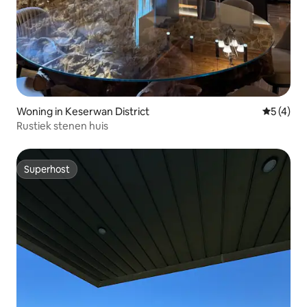
Woning in Keserwan District
Gemiddeld
5 (4)
Rustiek stenen huis
Superhost
Superhost