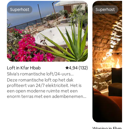
Superhost
Superhost
Superhost
Superhost
Loft in Kfar Hbab
Gemiddelde beoordeling van 4,9
4,94 (132)
Silvia's romantische loft/24-uurs
elektr./privé jacuzzi
Deze romantische loft op het dak
profiteert van 24/7 elektriciteit. Het is
een open moderne ruimte met een
enorm terras met een adembenemend
uitzicht over de zee en de bergen. Het
terras beschikt over een grote ronde
jacuzzi vanwaar je kunt genieten van
een geweldige zonsondergang. Gunstig
gelegen tussen Beiroet en Byblos, heb je
Woning in Ehmej