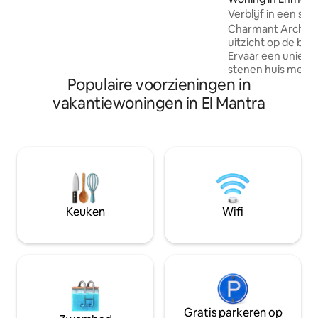
een gemakkelijke toegang tot de
Verblijf in een spe
belangrijkste toeristische attracties,
waardoor het gedoe van Beiroet wordt
Charmant Arch S
vermeden. Geniet van een biljart bij het
uitzicht op de be
zwembad, wifi, smart-tv, airconditioning
Ervaar een uniek en
...een ervaring die je niet zult vergeten
stenen huis met 2
Populaire voorzieningen in
Historische char
moderne gemakke
vakantiewoningen in El Mantra
beschikt over een 
mooie tuin met ui
gezellige binnenruimtes. 
twee ruime woonr
slaapkamers, een
moderne badkame
parkeergelegenheid. Geleg
slechts 20 minuten
Keuken
Wifi
minuten van Laklou
ontsnapping voor
verkenning.
Gratis parkeren op