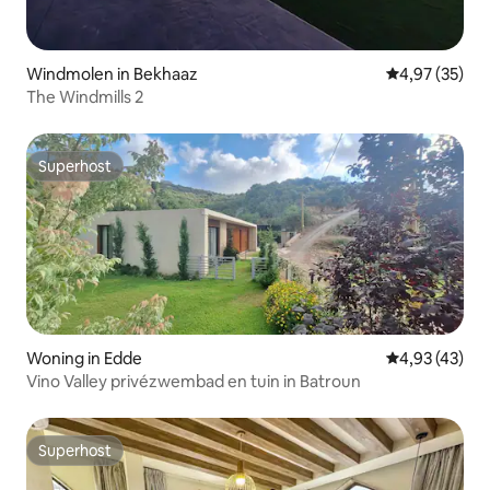
Windmolen in Bekhaaz
Gemiddelde be
4,97 (35)
The Windmills 2
Superhost
Superhost
Woning in Edde
Gemiddelde be
4,93 (43)
Vino Valley privézwembad en tuin in Batroun
Superhost
Superhost