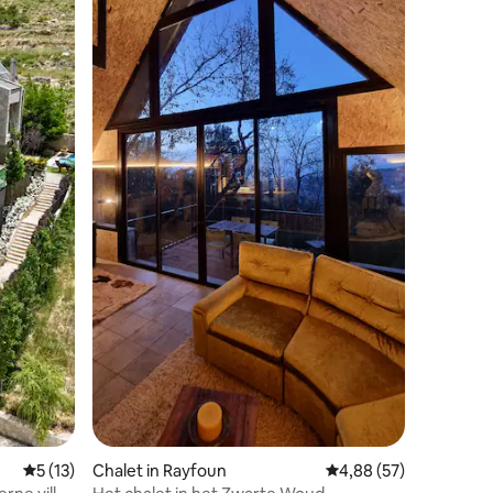
ecensies
Gemiddelde beoordeling van 5 op 5, 13 recensies
5 (13)
Chalet in Rayfoun
Gemiddelde beoordelin
4,88 (57)