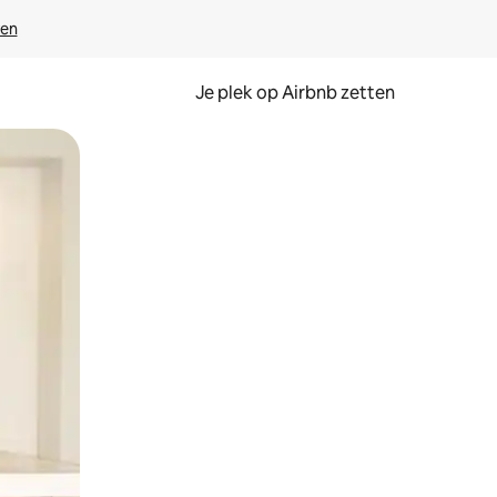
ven
Je plek op Airbnb zetten
en of swipen.