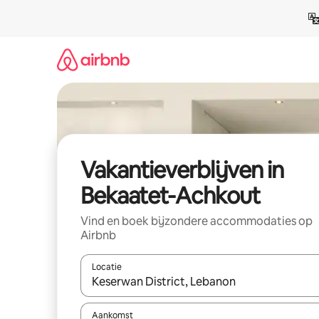
Ga
direct
naar
inhoud
Vakantieverblijven in
Bekaatet-Achkout
Vind en boek bijzondere accommodaties op
Airbnb
Locatie
Wanneer er resultaten beschikbaar zijn, maak je 
Aankomst