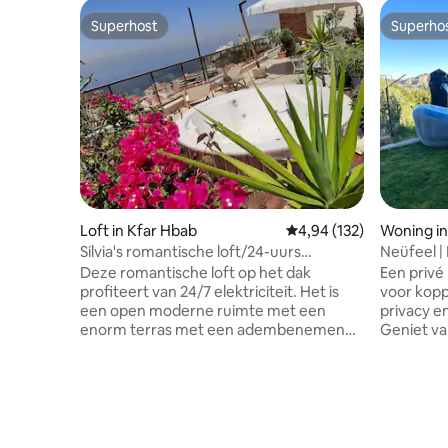
Superhost
Superho
Superhost
Superho
Loft in Kfar Hbab
Gemiddelde beoordeling
4,94 (132)
Woning in
Silvia's romantische loft/24-uurs
Neüfeel |
elektr./privé jacuzzi
uitzicht
Deze romantische loft op het dak
Een privé
profiteert van 24/7 elektriciteit. Het is
voor kopp
een open moderne ruimte met een
privacy e
enorm terras met een adembenemend
Geniet va
uitzicht over de zee en de bergen. Het
en een 10
terras beschikt over een grote ronde
zwembad, 
jacuzzi vanwaar je kunt genieten van een
buitendou
geweldige zonsondergang. Gunstig
voor onts
gelegen tussen Beiroet en Byblos, heb je
avonden.
een gemakkelijke toegang tot de
en zorgvu