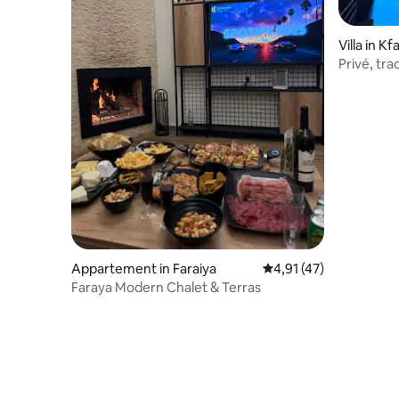
Villa in K
Privé, trad
toevlucht
Appartement in Faraiya
Gemiddelde beoordelin
4,91 (47)
Faraya Modern Chalet & Terras