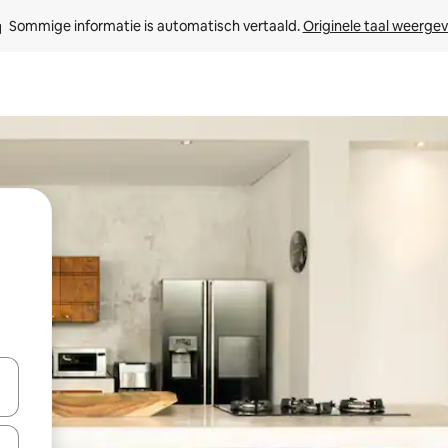
Sommige informatie is automatisch vertaald. 
Originele taal weerge
een keuze met je de pijltjestoetsen omhoog en omlaag, óf door te tikk