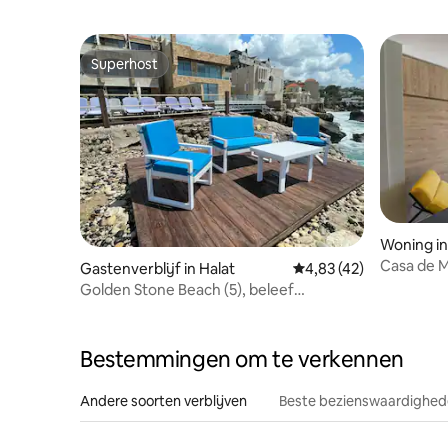
Superhost
Superhost
Woning in
Casa de M
Gastenverblijf in Halat
Gemiddelde beoordelin
4,83 (42)
slaapkame
Golden Stone Beach (5), beleef
onvergetelijke momenten
Bestemmingen om te verkennen
Andere soorten verblijven
Beste bezienswaardighede