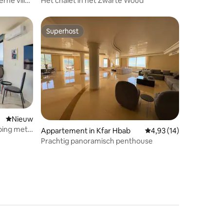
rne villa
Het chalet in het Zwarte Woud
Superhost
Superhost
ecensies
Nieuwe accommodatie
Nieuw
eping met
Appartement in Kfar Hbab
Gemiddelde beoordeli
4,93 (14)
Prachtig panoramisch penthouse