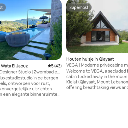
st
Superhost
st
Superhost
Houten huisje in Qlayaat
VEGA | Moderne privécabine m
 van 4,94 op 5, 132 recensies
 Wata El Jaouz
Gemiddelde beoordeling van 5 op 5, 43 r
5 (43)
panoramisch uitzicht
Welcome to VEGA, a secluded 
 Designer Studio | Zwembad en
cabin tucked away in the mount
 luxestudiostudio in de bergen
Kleiat (Qlayaat, Mount Lebanon
els, ontworpen voor rust,
offering breathtaking views an
n onvergetelijke uitzichten.
complete tranquility Thoughtfully
n een elegante binnenruimte
designed for slow mornings & 
0 % privébuitenruimte met
evenings, Vega is just 3mins fro
ligstoelen, pergola-lounge,
main street, 25mins from Fara
che en barbecue – perfect
ski resort, and 30mins from Beirut
pannen dagen en gezellige
2BR, 2-Bath 120 sqm cabin featu
 Op maat ontworpen meubels
equipped kitchen, AC, Fiber Opt
ldig geselecteerde kunst