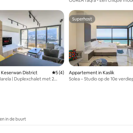
OUREA faqra - Een chique mode
met 4 slaapkamers.
Superhost
Superhost
 Keserwan District
Gemiddelde beoordeling van 5 op 5, 4 r
5 (4)
Appartement in Kaslik
arela | Duplexchalet met 2
Solea – Studio op de 10e verdi
g van 4,83 op 5, 42 recensies
rs in Faraya
zeezicht, Jounieh Kaslik
n in de buurt