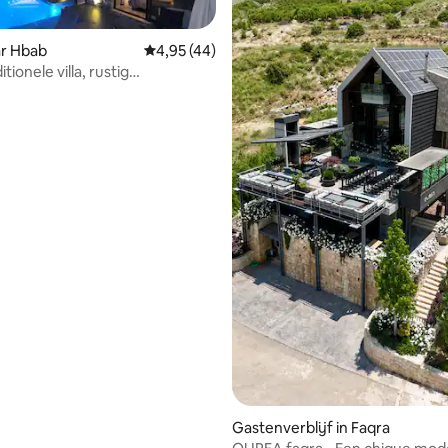
far Hbab
Gemiddelde beoordeling van 4,95 op 5, 44 r
4,95 (44)
itionele villa, rustig
soord, romantisch
g van 4,91 op 5, 47 recensies
Gastenverblijf in Faqra