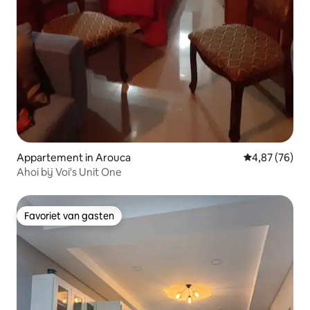
Appartement in Arouca
Gemiddelde be
4,87 (76)
Ahoi bij Voi's Unit One
Favoriet van gasten
Favoriet van gasten