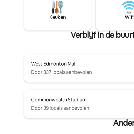
Save-on F
van DT/Roger 's Place en op 15 minuten
en dicht b
rijden van de universiteit.
de wetge
Welkomstmandje inbegrepen in een
Keuken
Wifi
Edmonton Mall. Je ontsna
verblijf van meer dan één week!
een klik 
een onver
Verblijf in de bu
West Edmonton Mall
Door 337 locals aanbevolen
Commonwealth Stadium
Door 39 locals aanbevolen
Ander