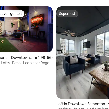
iet van gasten
Superhost
iet van gasten
Superhost
g van 4,93 op 5, 28 recensies
ent in Downtown E
Gemiddelde beoordeling van 4,98 op 5, 66 r
4,98 (66)
Lofts | Patio | Loop naar Rogers
Loft in Downtown Edmonton
Prachtig uitzicht • Hart van he