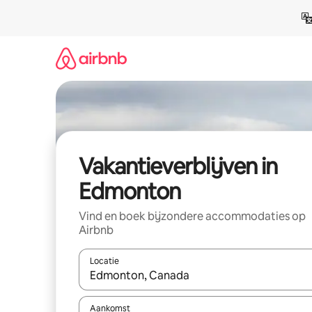
Ga
direct
naar
inhoud
Vakantieverblijven in
Edmonton
Vind en boek bijzondere accommodaties op
Airbnb
Locatie
Wanneer er resultaten beschikbaar zijn, maak je 
Aankomst