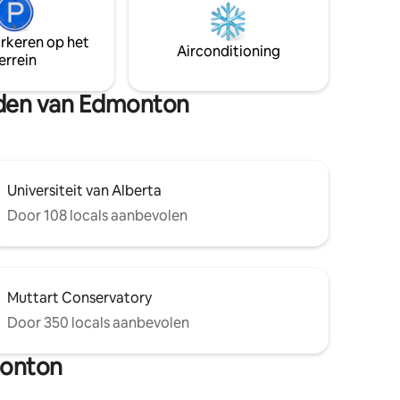
natuurlijke verlichting ✔ Gratis koffie ✔
Gratis shampoos ✔ Jaloezieën op elk
arkeren op het
raam
Airconditioning
errein
heden van Edmonton
Universiteit van Alberta
Door 108 locals aanbevolen
Muttart Conservatory
Door 350 locals aanbevolen
monton