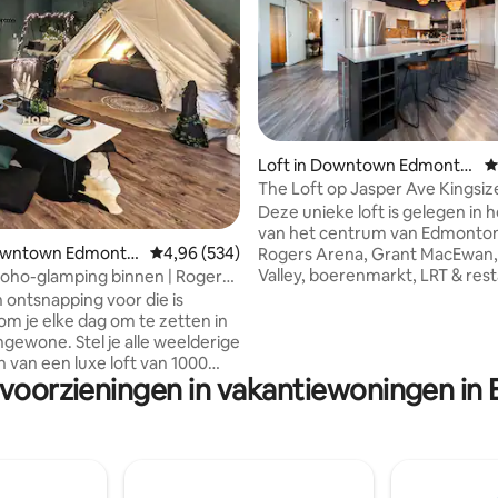
Loft in Downtown Edmonto
G
n
The Loft op Jasper Ave Kingsiz
 van 4,94 op 5, 254 recensies
Airco en ondergrondse parkee
Deze unieke loft is gelegen in h
van het centrum van Edmonton,
Downtown Edmonto
Gemiddelde beoordeling van 4,96 op 5, 534 r
4,96 (534)
Rogers Arena, Grant MacEwan, 
Valley, boerenmarkt, LRT & rest
boho-glamping binnen | Rogers |
overvloed. De Loft beschikt ov
rkeergelegenheid
n ontsnapping voor die is
open concept met hoge plafon
m je elke dag om te zetten in
gebogen architectonisch ontwe
el je alle weelderige
het perfecte uitzicht op het c
van een luxe loft van 1000
geeft. Aangepaste keuken,
 voorzieningen in vakantiewoningen i
 meter voor, omhuld in de
airconditioning, spa-achtige en
 sfeer van een glampingtent
met inloopstoomdouche en ba
n sterrenhemel. Deze
Extra elementen zijn een kings
 retraite wacht op je in het
gezellige badjassen, wasserette
van Edmonton op een
suite, ondergrondse parkeerpl
 afstand van Rogers Arena,