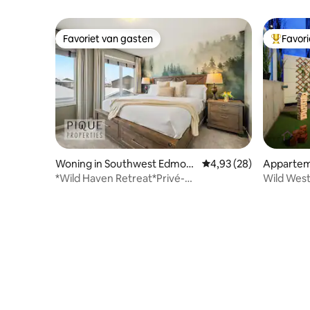
Favoriet van gasten
Favor
Favoriet van gasten
Topfavor
Woning in Southwest Edmont
Gemiddelde beoordelin
4,93 (28)
Appartem
on
dmonton
*Wild Haven Retreat*Privé-
Wild West 
bubbelbad*Kingsize
| Spellen!
bed*BBQ*Airconditioning