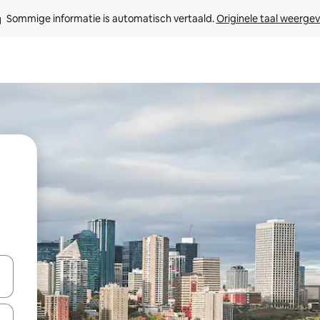
Sommige informatie is automatisch vertaald. 
Originele taal weerge
een keuze met je de pijltjestoetsen omhoog en omlaag, óf door te tikk