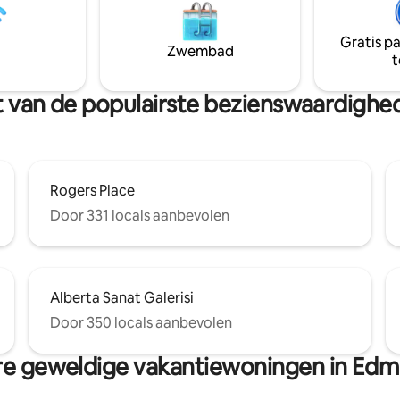
(kleine auto's en SUV's), Keurig,
oods, verleidelijke restaurants
Nespresso, open haard, enz.
ij de riviervallei, het terrein van
Gratis p
vende macht en West
Zwembad
t
pping is slechts
verwijderd – Reserveer nu voor
getelijke ervaring!
urt van de populairste bezienswaardig
Rogers Place
Door 331 locals aanbevolen
Alberta Sanat Galerisi
Door 350 locals aanbevolen
e geweldige vakantiewoningen in Ed