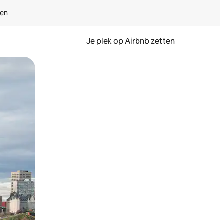
ven
Je plek op Airbnb zetten
en of swipen.