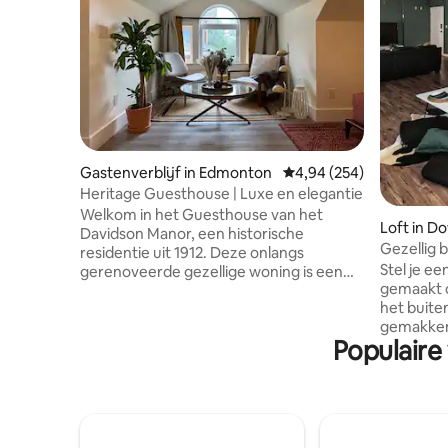
Gastenverblijf in Edmonton
Gemiddelde beoordeling
4,94 (254)
Heritage Guesthouse | Luxe en elegantie
Welkom in het Guesthouse van het
Loft in 
Davidson Manor, een historische
n
Gezellig 
residentie uit 1912. Deze onlangs
Gratis pa
Stel je ee
gerenoveerde gezellige woning is een
gemaakt o
van de eerste die in het Highlands-
het buitengewone. St
gebied wordt gebouwd. Gelegen op Ada
gemakken 
Blvd ben je op een steenworp afstand
Populaire
vierkante
van hondenparken, paden voor
gezellige
wandelaars en fietsers, evenals lokale
onder ee
restaurants en bedrijven. Gelegen op
exclusieve
slechts 3 minuten van
centrum 
Concordia/Northlands (Expo Center), op
steenworp
6 minuten van het stadion, op 11 minuten