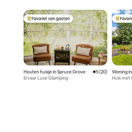
Favoriet van gasten
Favor
Topfavoriet van gasten
Topfavor
Houten huisje in Spruce Grove
Gemiddelde beoorde
5 (20)
Woning i
Ervaar Luxe Glamping
Huis met 