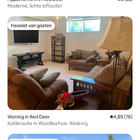
Moderne, lichte loftsuite!
Favoriet van gasten
Favoriet van gasten
Woning in Red Deer
Gemiddelde be
4,89 (76)
Keldersuite in Woodlea huis- Rookvrij