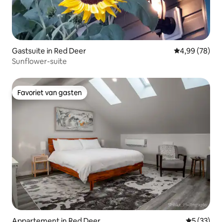
Gastsuite in Red Deer
Gemiddelde be
4,99 (78)
Sunflower-suite
Favoriet van gasten
Favoriet van gasten
Appartement in Red Deer
Gemiddelde
5 (33)