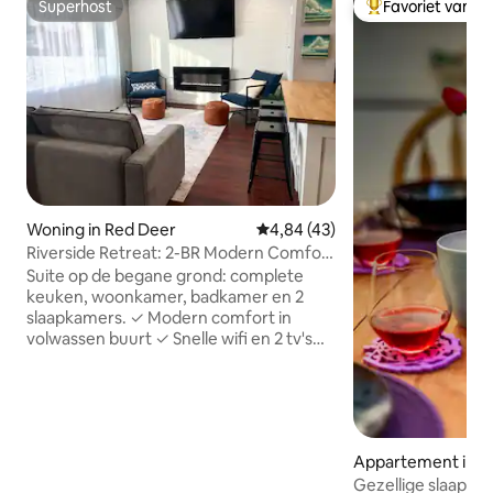
Superhost
Favoriet van g
Superhost
Topfavoriet van 
Woning in Red Deer
Gemiddelde beoordeling van 4,
4,84 (43)
Riverside Retreat: 2-BR Modern Comfort
| Open haard
Suite op de begane grond: complete
keuken, woonkamer, badkamer en 2
slaapkamers. ✓ Modern comfort in
volwassen buurt ✓ Snelle wifi en 2 tv's
met Netflix, Prime en meer Koffie ✓ van
Keurig ✓ Elektrische open haard ✓
Central airco ✓ Gezinsvriendelijk ✓
Enorme tuin Toegang tot ✓ wasserette
✓ Geschikt voor 6 personen ✓ Geniet
Appartement in R
van wandelpaden langs de rivier Op ✓
Gezellige slaapka
vijf minuten van Red Deer's trendy