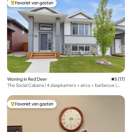
Favoriet van gasten
Topfavoriet van gasten
Woning in Red Deer
Gemiddeld
5 (17)
The Social Cabana | 4 slaapkamers + airco + barbecue |
Spelletjeskamer |
Favoriet van gasten
Topfavoriet van gasten