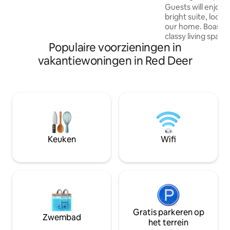
Capstone Park, Parkland Mall en het
Guests will enjoy t
ziekenhuis ✓ 8 minuten naar Red Deer
bright suite, locat
Polytechnic ✓ 10 minuten naar
our home. Boasts 
Westerner Park ✓ 22 minuten naar
classy living spac
Populaire voorzieningen in
Sylvan Lake
boasting a queen s
lovely linen. Walk 
vakantiewoningen in Red Deer
dresser. Your livin
comfortable seatin
that fold into sin
king size bed. Netf
access. This Host h
will not accept gue
originating from 
Keuken
Wifi
Gratis parkeren op
Zwembad
het terrein