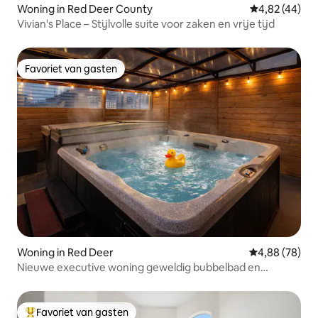
Woning in Red Deer County
Gemiddelde be
4,82 (44)
Vivian's Place – Stijlvolle suite voor zaken en vrije tijd
Favoriet van gasten
Favoriet van gasten
Woning in Red Deer
Gemiddelde be
4,88 (78)
Nieuwe executive woning geweldig bubbelbad en
speelruimte!
Favoriet van gasten