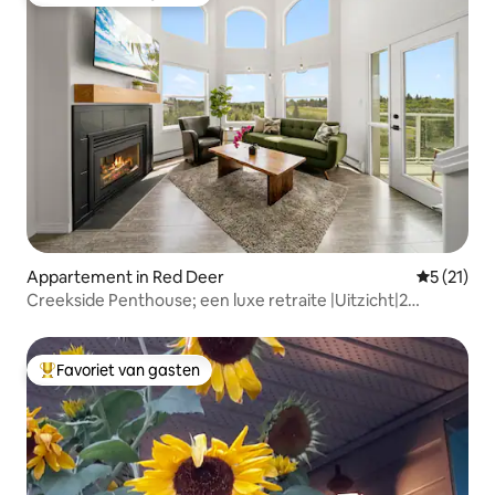
Topfavoriet van gasten
Appartement in Red Deer
Gemiddeld
5 (21)
Creekside Penthouse; een luxe retraite |Uitzicht|2
kingsize bedden|
Favoriet van gasten
Topfavoriet van gasten