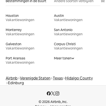
Bestemmingen in de buurt
Andere soorten verblijven
Bes
Houston
Austin
Vakantiewoningen
Vakantiewoningen
Monterrey
San Antonio
Vakantiewoningen
Vakantiewoningen
Galveston
Corpus Christi
Vakantiewoningen
Vakantiewoningen
Port Aransas
Meer tonen
Vakantiewoningen
Airbnb
Verenigde Staten
Texas
Hidalgo County
Edinburg
© 2026 Airbnb, Inc.