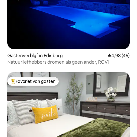
Gastenverblijf in Edinburg
Gemiddelde be
4,98 (45)
Natuurliefhebbers dromen als geen ander, RGV!
Favoriet van gasten
Topfavoriet van gasten