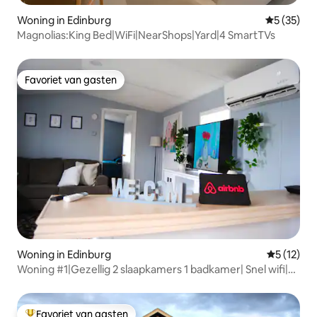
Woning in Edinburg
Gemiddelde
5 (35)
Magnolias:King Bed|WiFi|NearShops|Yard|4 SmartTVs
Favoriet van gasten
Favoriet van gasten
Woning in Edinburg
Gemiddeld
5 (12)
Woning #1|Gezellig 2 slaapkamers 1 badkamer| Snel wifi|
Grill| 3 tv's
Favoriet van gasten