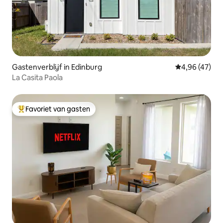
Gastenverblijf in Edinburg
Gemiddelde be
4,96 (47)
La Casita Paola
Favoriet van gasten
Topfavoriet van gasten