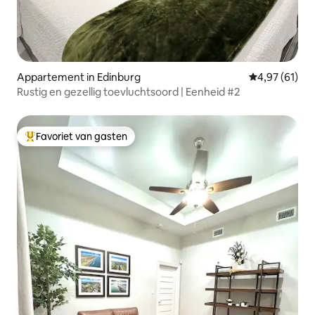
Appartement in Edinburg
Gemiddelde be
4,97 (61)
Rustig en gezellig toevluchtsoord | Eenheid #2
Favoriet van gasten
Topfavoriet van gasten