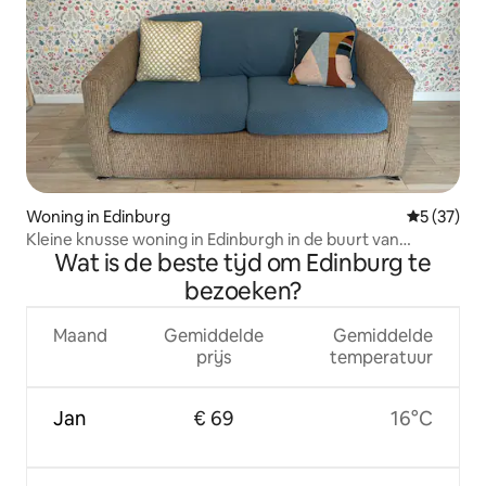
Woning in Edinburg
Gemiddelde
5 (37)
Kleine knusse woning in Edinburgh in de buurt van
Wat is de beste tijd om Edinburg te
McAllen
bezoeken?
Maand
Gemiddelde
Gemiddelde
prijs
temperatuur
Jan
€ 69
16°C