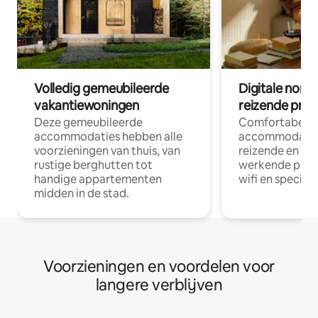
Volledig gemeubileerde
Digitale nom
vakantiewoningen
reizende prof
Deze gemeubileerde
Comfortabele
accommodaties hebben alle
accommodatie
voorzieningen van thuis, van
reizende en op
rustige berghutten tot
werkende profe
handige appartementen
wifi en special
midden in de stad.
Voorzieningen en voordelen voor
langere verblijven