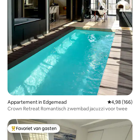
Appartement in Edgemead
Gemiddelde beo
4,98 (166)
Crown Retreat Romantisch zwembad jacuzzi voor twee
Favoriet van gasten
Topfavoriet van gasten