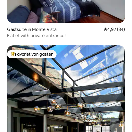
Gastsuite in Monte Vista
Gemiddelde be
4,97 (34)
Flatlet with private entrance!
Favoriet van gasten
Topfavoriet van gasten