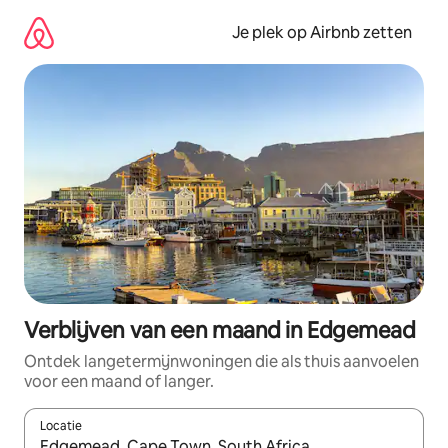
Ga
direct
Je plek op Airbnb zetten
naar
inhoud
Verblijven van een maand in Edgemead
Ontdek langetermijnwoningen die als thuis aanvoelen
voor een maand of langer.
Locatie
Wanneer er resultaten beschikbaar zijn, maak je een keuze met 