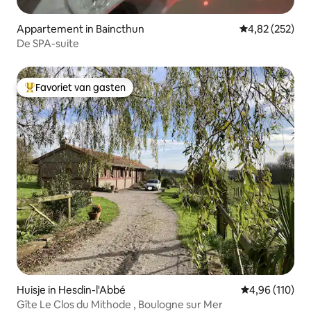
Appartement in Baincthun
Gemiddelde beo
4,82 (252)
De SPA-suite
Favoriet van gasten
Topfavoriet van gasten
Huisje in Hesdin-l'Abbé
Gemiddelde beo
4,96 (110)
Gîte Le Clos du Mithode , Boulogne sur Mer