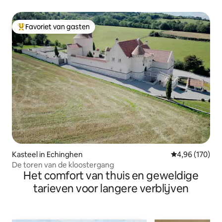
Favoriet van gasten
Topfavoriet van gasten
Kasteel in Echinghen
Gemiddelde beo
4,96 (170)
De toren van de kloostergang
Het comfort van thuis en geweldige
tarieven voor langere verblijven