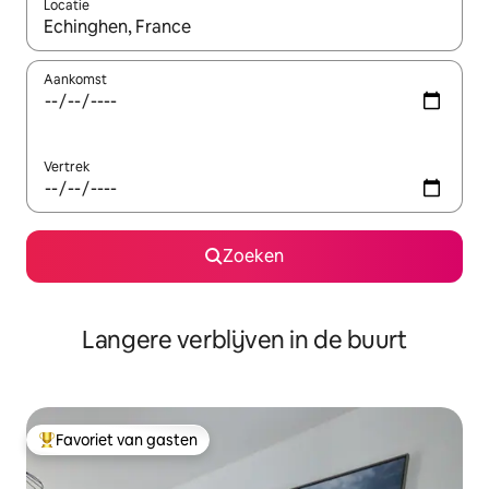
Locatie
Wanneer er resultaten beschikbaar zijn, maak je een keuze met 
Aankomst
Vertrek
Zoeken
Langere verblijven in de buurt
Favoriet van gasten
Topfavoriet van gasten