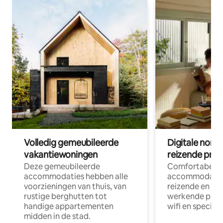
Volledig gemeubileerde
Digitale nom
vakantiewoningen
reizende prof
Deze gemeubileerde
Comfortabele
accommodaties hebben alle
accommodatie
voorzieningen van thuis, van
reizende en op
rustige berghutten tot
werkende profe
handige appartementen
wifi en special
midden in de stad.