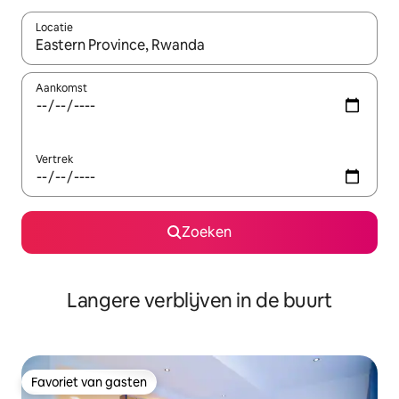
Locatie
Wanneer er resultaten beschikbaar zijn, maak je een keuze met 
Aankomst
Vertrek
Zoeken
Langere verblijven in de buurt
Favoriet van gasten
Favoriet van gasten