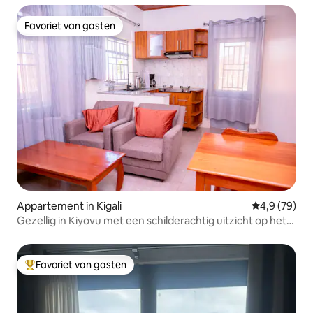
Favoriet van gasten
Favoriet van gasten
Appartement in Kigali
Gemiddelde b
4,9 (79)
Gezellig in Kiyovu met een schilderachtig uitzicht op het
dak
Favoriet van gasten
Topfavoriet van gasten