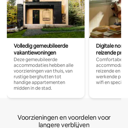
Volledig gemeubileerde
Digitale nom
vakantiewoningen
reizende prof
Deze gemeubileerde
Comfortabele
accommodaties hebben alle
accommodatie
voorzieningen van thuis, van
reizende en op
rustige berghutten tot
werkende profe
handige appartementen
wifi en special
midden in de stad.
Voorzieningen en voordelen voor
langere verblijven