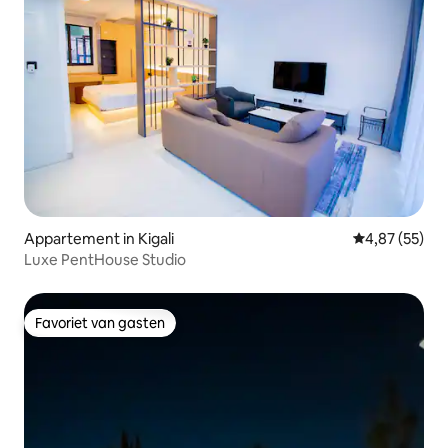
Appartement in Kigali
Gemiddelde be
4,87 (55)
Luxe PentHouse Studio
Favoriet van gasten
Favoriet van gasten