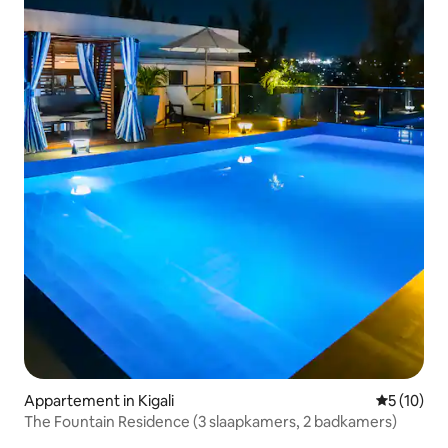
Appartement in Kigali
Gemiddelde
5 (10)
The Fountain Residence (3 slaapkamers, 2 badkamers)