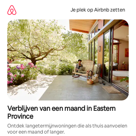
Ga
direct
Je plek op Airbnb zetten
naar
inhoud
Verblijven van een maand in Eastern
Province
Ontdek langetermijnwoningen die als thuis aanvoelen
voor een maand of langer.