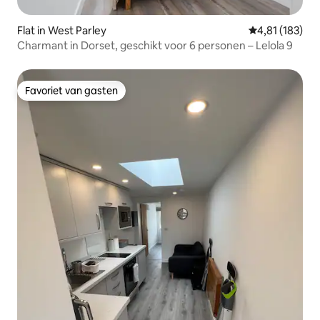
Flat in West Parley
Gemiddelde beo
4,81 (183)
Charmant in Dorset, geschikt voor 6 personen – Lelola 9
Favoriet van gasten
Favoriet van gasten