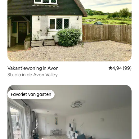
Vakantiewoning in Avon
Gemiddelde be
4,94 (99)
Studio in de Avon Valley
Favoriet van gasten
Favoriet van gasten