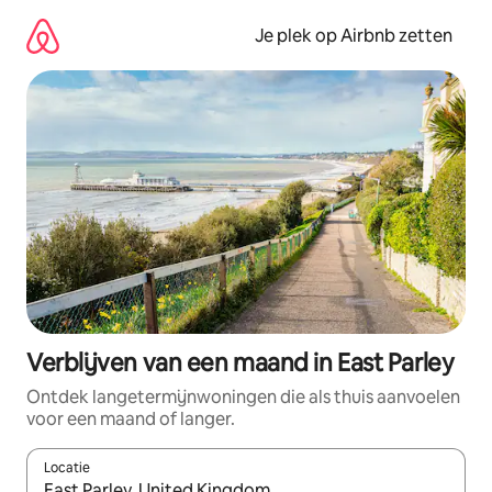
Ga
direct
Je plek op Airbnb zetten
naar
inhoud
Verblijven van een maand in East Parley
Ontdek langetermijnwoningen die als thuis aanvoelen
voor een maand of langer.
Locatie
Wanneer er resultaten beschikbaar zijn, maak je een keuze met 