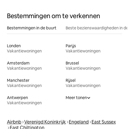
Sussex
Bestemmingen om te verkennen
Bestemmingen in de buurt
Beste bezienswaardigheden in de
Londen
Parijs
Vakantiewoningen
Vakantiewoningen
Amsterdam
Brussel
Vakantiewoningen
Vakantiewoningen
Manchester
Rijsel
Vakantiewoningen
Vakantiewoningen
Antwerpen
Meer tonen
Vakantiewoningen
Airbnb
Verenigd Koninkrijk
Engeland
East Sussex
East Chiltington