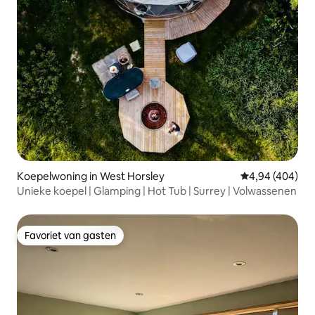
Koepelwoning in West Horsley
Gemiddelde beo
4,94 (404)
Unieke koepel | Glamping | Hot Tub | Surrey | Volwassenen
Favoriet van gasten
Favoriet van gasten