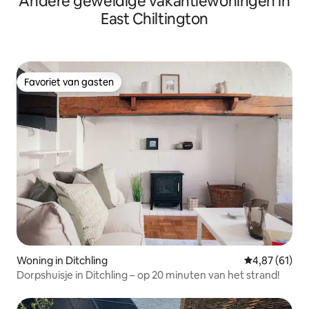
Andere geweldige vakantiewoningen in
East Chiltington
Favoriet van gasten
Favoriet van gasten
Woning in Ditchling
Gemiddelde be
4,87 (61)
Dorpshuisje in Ditchling – op 20 minuten van het strand!