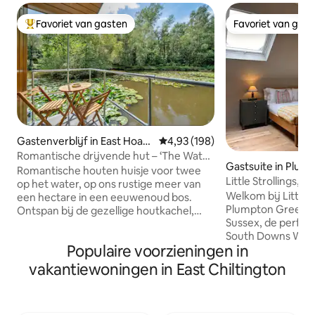
Favoriet van gasten
Favoriet van gas
Topfavoriet van gasten
Favoriet van gas
Gastenverblijf in East Hoath
Gemiddelde beoordeling van 4,9
4,93 (198)
ly
Romantische drijvende hut – ‘The Water
Gastsuite in Plum
Snug’
Romantische houten huisje voor twee
Little Strollings, i
op het water, op ons rustige meer van
Sussex
Welkom bij Little S
een hectare in een eeuwenoud bos.
Plumpton Green, e
Ontspan bij de gezellige houtkachel,
Sussex, de perfect
kook in de volledig uitgeruste keuken en
South Downs Way, 
ontwaak met een magisch uitzicht op
Populaire voorzieningen in
marktplaats Lewes,
het meer vanuit elke kamer. Geniet in de
het prachtige plat
lente van het bos met hyacinten en
vakantiewoningen in East Chiltington
geweldige lokale 
delicate bloemen; de zomer brengt
Deze prachtige, 
lange gouden avonden boven het meer,
studio in een schu
en de herfst kleurt de bomen in rijke,