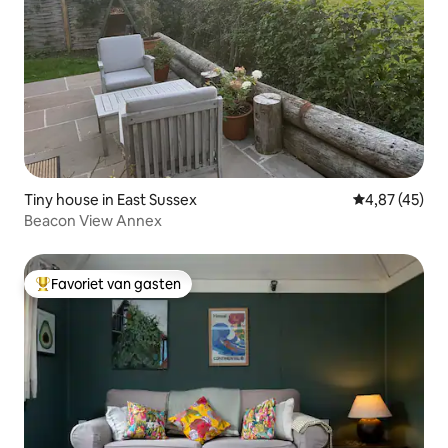
Tiny house in East Sussex
Gemiddelde be
4,87 (45)
Beacon View Annex
Favoriet van gasten
Topfavoriet van gasten