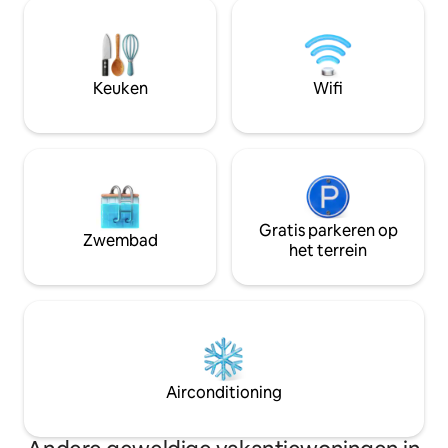
voor een vakantie
levendige kleuren. Ga naar buiten en
gezinnen, wandelaa
geniet van de zachte kabbelende
hardlopers. Hoofdlijnstation met directe
golven, bekijk de wilde dieren of bezoek
treinen naar Gatw
het dorpje East Hoathly met zijn café,
Victoria. HONDEN zijn alleen toegestaan
winkel en pub op slechts enkele minuten
Keuken
Wifi
als ze zijn geboek
afstand.
van £ 15 per verbli
Gratis parkeren op
Zwembad
het terrein
Airconditioning