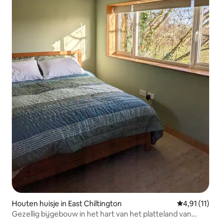
Houten huisje in East Chiltington
Gemiddelde b
4,91 (11)
Gezellig bijgebouw in het hart van het platteland van