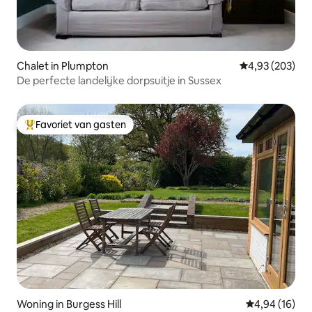
Chalet in Plumpton
Gemiddelde beo
4,93 (203)
De perfecte landelijke dorpsuitje in Sussex
Favoriet van gasten
Topfavoriet van gasten
Woning in Burgess Hill
Gemiddelde be
4,94 (16)