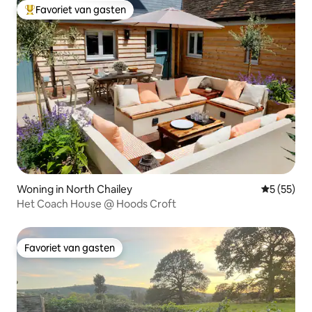
Favoriet van gasten
Topfavoriet van gasten
Woning in North Chailey
Gemiddelde
5 (55)
Het Coach House @ Hoods Croft
Favoriet van gasten
Favoriet van gasten