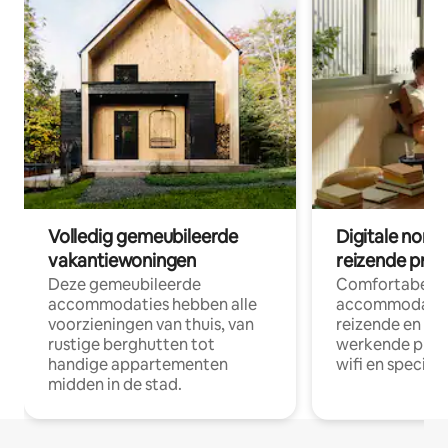
Volledig gemeubileerde
Digitale nom
vakantiewoningen
reizende prof
Deze gemeubileerde
Comfortabele
accommodaties hebben alle
accommodatie
voorzieningen van thuis, van
reizende en op
rustige berghutten tot
werkende profe
handige appartementen
wifi en special
midden in de stad.