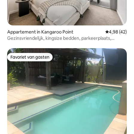
Appartement in Kangaroo Point
Gemiddelde be
4,98 (42)
Gezinsvriendelijk, kingsize bedden, parkeerplaats,
uitzicht op de stad
Favoriet van gasten
Favoriet van gasten