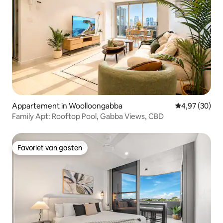
Appartement in Woolloongabba
Gemiddelde be
4,97 (30)
Family Apt: Rooftop Pool, Gabba Views, CBD
Favoriet van gasten
Favoriet van gasten