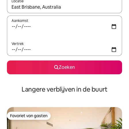
Locatie
Wanneer er resultaten beschikbaar zijn, maak je een keuze met 
Aankomst
Vertrek
Zoeken
Langere verblijven in de buurt
Favoriet van gasten
Favoriet van gasten