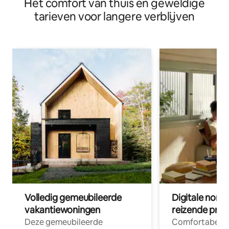
Het comfort van thuis en geweldige
twee slaapkamers op de binnenplaats
tarieven voor langere verblijven
Volledig gemeubileerde
Digitale nom
vakantiewoningen
reizende prof
Deze gemeubileerde
Comfortabele