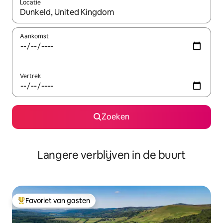
Locatie
Wanneer er resultaten beschikbaar zijn, maak je een keuze met 
Aankomst
Vertrek
Zoeken
Langere verblijven in de buurt
Favoriet van gasten
Topfavoriet van gasten