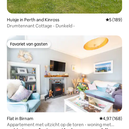
Huisje in Perth and Kinross
Gemiddelde 
5 (189)
Drumtennant Cottage - Dunkeld -
Favoriet van gasten
Favoriet van gasten
Flat in Birnam
Gemiddelde beo
4,97 (168)
Appartement met uitzicht op de toren - woning met