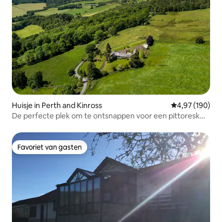
Huisje in Perth and Kinross
Gemiddelde beo
4,97 (190)
De perfecte plek om te ontsnappen voor een pittoresk
uitzicht.
Favoriet van gasten
Favoriet van gasten