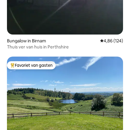
Bungalow in Birnam
Gemiddelde beo
4,86 (124)
Thuis ver van huis in Perthshire
Favoriet van gasten
Topfavoriet van gasten