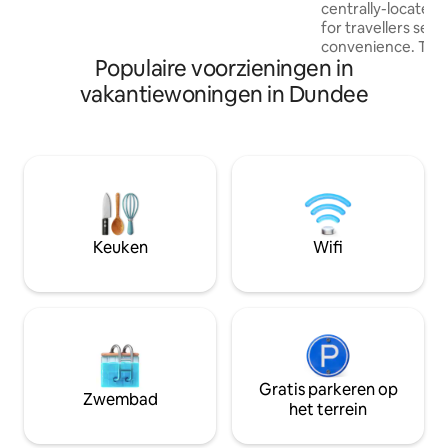
centrally-located 
terrein.
for travellers see
convenience. Thi
Populaire voorzieningen in
thoughtfully deco
relaxing atmospher
vakantiewoningen in Dundee
business trips, shor
exploring the area. The space 
designed to provi
peaceful retreat, w
welcoming interior
needed for a pleas
enjoy access to lo
amenities close by
Keuken
Wifi
Gratis parkeren op
Zwembad
het terrein