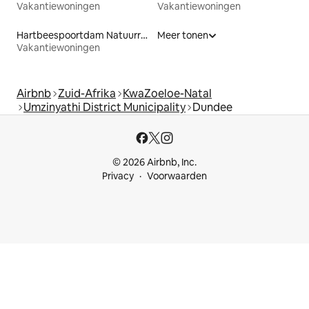
Vakantiewoningen
Vakantiewoningen
Hartbeespoortdam Natuurreservaat
Meer tonen
Vakantiewoningen
Airbnb
Zuid-Afrika
KwaZoeloe-Natal
Umzinyathi District Municipality
Dundee
© 2026 Airbnb, Inc.
Privacy
Voorwaarden