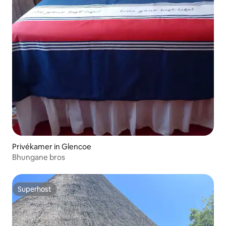
Privékamer in Glencoe
Bhungane bros
Superhost
Superhost