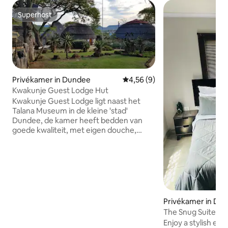
Superhost
Superhost
Privékamer in Dundee
Gemiddelde beoordeling van 4
4,56 (9)
Kwakunje Guest Lodge Hut
Kwakunje Guest Lodge ligt naast het
Talana Museum in de kleine 'stad'
Dundee, de kamer heeft bedden van
goede kwaliteit, met eigen douche,
toilet en wastafel. Het heeft ook een
flatscreen-tv, een waterkoker, een
barkoelkast en een magnetron en gratis
wifi beschikbaar. Elke hut heeft een
rieten dak dat koel blijft in de zomer,
maar de toegangsdeur is niet standaard
hoog, men moet buigen om de kamer
Privékamer in Da
binnen te komen, via een lage deur. De
The Snug Suite
lodge biedt barbecuefaciliteiten en er is
Enjoy a stylish exp
gratis parkeergelegenheid op het