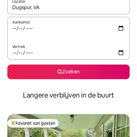
Locatie
Wanneer er resultaten beschikbaar zijn, maak je een keuze met 
Aankomst
Vertrek
Zoeken
Langere verblijven in de buurt
Favoriet van gasten
Topfavoriet van gasten