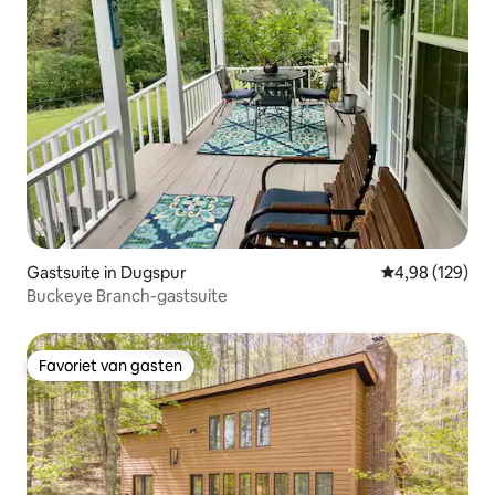
Gastsuite in Dugspur
Gemiddelde beo
4,98 (129)
Buckeye Branch-gastsuite
Favoriet van gasten
Favoriet van gasten