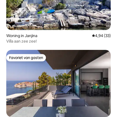
Woning in Janjina
Gemiddelde be
4,94 (33)
Villa aan zee zee!
Favoriet van gasten
Favoriet van gasten