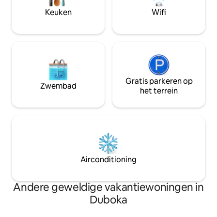
je koffie te genieten. Zeer hart
appartement is uitgerust met 2
Keuken
Wifi
welkom!
slaapkamers, een keuken, een
flatscreen-tv, een zithoek en 2
badkamers.
Gratis parkeren op
Zwembad
het terrein
Airconditioning
Andere geweldige vakantiewoningen in
Duboka