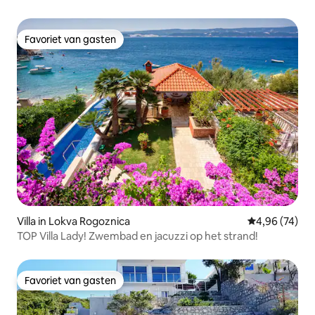
Favoriet van gasten
Favoriet van gasten
Villa in Lokva Rogoznica
Gemiddelde be
4,96 (74)
TOP Villa Lady! Zwembad en jacuzzi op het strand!
Favoriet van gasten
Favoriet van gasten