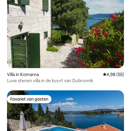
Villa in Komarna
Gemiddelde be
4,98 (55)
Luxe stenen villa in de buurt van Dubrovnik
Favoriet van gasten
Favoriet van gasten