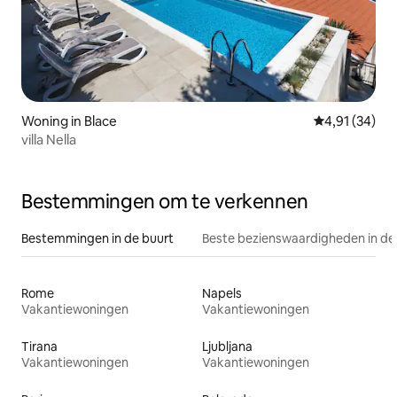
Woning in Blace
Gemiddelde be
4,91 (34)
villa Nella
Bestemmingen om te verkennen
Bestemmingen in de buurt
Beste bezienswaardigheden in de
Rome
Napels
Vakantiewoningen
Vakantiewoningen
Tirana
Ljubljana
Vakantiewoningen
Vakantiewoningen