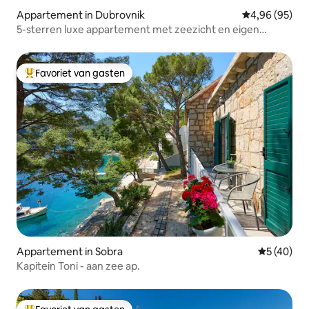
Appartement in Dubrovnik
Gemiddelde be
4,96 (95)
5-sterren luxe appartement met zeezicht en eigen
jacuzzi
Favoriet van gasten
Topfavoriet van gasten
Appartement in Sobra
Gemiddelde
5 (40)
Kapitein Toni - aan zee ap.