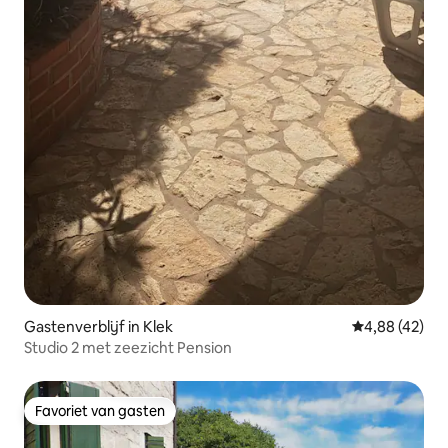
Gastenverblijf in Klek
Gemiddelde be
4,88 (42)
Studio 2 met zeezicht Pension
Favoriet van gasten
Favoriet van gasten