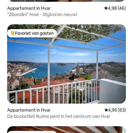
Appartement in Hvar
Gemiddelde be
4,98 (46)
"Zbondini" Hvar - Stijlvol en nieuw!
Favoriet van gasten
Topfavoriet van gasten
Appartement in Hvar
Gemiddelde be
4,95 (63)
De bucketlist! Ruime pent in het centrum van Hvar