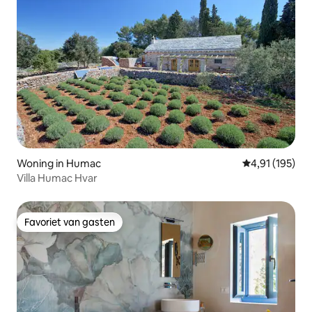
Woning in Humac
Gemiddelde beo
4,91 (195)
Villa Humac Hvar
Favoriet van gasten
Favoriet van gasten