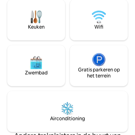
een keuken, een eetkamer, een grote
Hoewel deze acco
woonkamer, drie slaapkamers met drie
geschikt is voor f
badkamers en een groot terras met
comfortabele en 
ligbedden. Eigen parkeerruimte voor
voor diegenen die
auto's. GESCHIKT VOOR GEZINNEN,
rustigere levenssti
Keuken
Wifi
KOPPELS EN GROEPEN OUDERE
VOLWASSENEN. Groepen van één
geslacht op aanvraag.
Gratis parkeren op
Zwembad
het terrein
Airconditioning