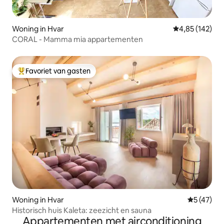
Woning in Hvar
Gemiddelde beo
4,85 (142)
CORAL - Mamma mia appartementen
Favoriet van gasten
Topfavoriet van gasten
Woning in Hvar
Gemiddelde
5 (47)
Historisch huis Kaleta: zeezicht en sauna
Appartementen met airconditioning