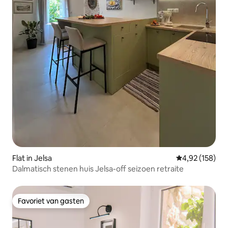
Flat in Jelsa
Gemiddelde beo
4,92 (158)
Dalmatisch stenen huis Jelsa-off seizoen retraite
Favoriet van gasten
Favoriet van gasten