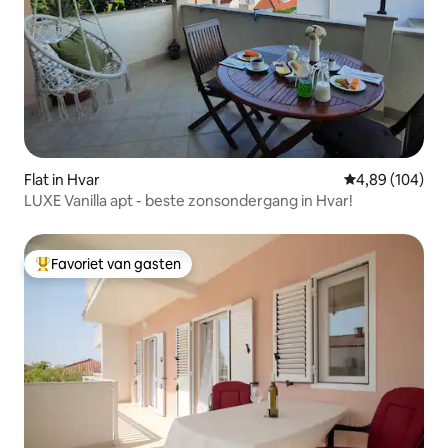
Flat in Hvar
Gemiddelde beo
4,89 (104)
LUXE Vanilla apt - beste zonsondergang in Hvar!
Favoriet van gasten
Topfavoriet van gasten