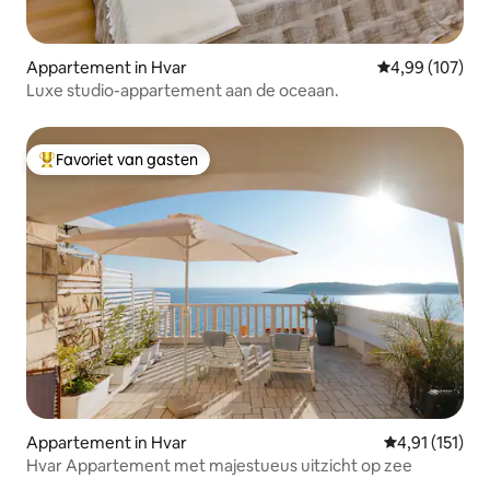
Appartement in Hvar
Gemiddelde beo
4,99 (107)
Luxe studio-appartement aan de oceaan.
Favoriet van gasten
Topfavoriet van gasten
Appartement in Hvar
Gemiddelde be
4,91 (151)
Hvar Appartement met majestueus uitzicht op zee