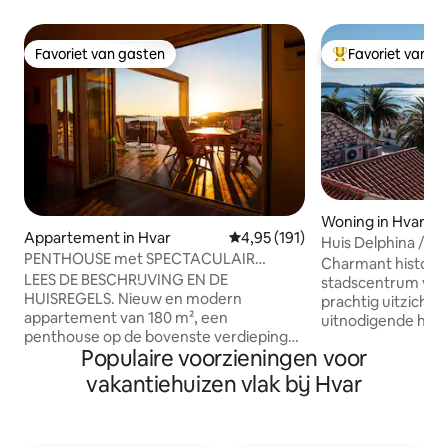
Favoriet van gasten
Favoriet van g
Favoriet van gasten
Topfavoriet van 
Woning in Hvar
Appartement in Hvar
Gemiddelde beoordeling van 4,9
4,95 (191)
Huis Delphina / G
PENTHOUSE met SPECTACULAIR
Charmant historisc
UITZICHT OP ZEE
LEES DE BESCHRIJVING EN DE
stadscentrum van
HUISREGELS. Nieuw en modern
prachtig uitzicht 
appartement van 180 m², een
uitnodigende huis
penthouse op de bovenste verdieping
een gewetensvolle
Populaire voorzieningen voor
van een modern familiehuis met een
zorg besteedt aan
groot privédakterras met een
welzijn van de gas
vakantiehuizen vlak bij Hvar
fantastisch uitzicht op de zee en de stad
van zijn dat event
Hvar. Gelegen op 15 minuten
verzoeken aanwezig
loopafstand van het stadscentrum. Er is
zo aangenaam mog