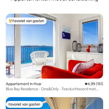
Favoriet van gasten
Topfavoriet van gasten
Appartement in Hvar
Gemiddelde beo
4,99 (151)
Blue Bay Residence - One&Only - Toevluchtsoord met
zeezicht
Favoriet van gasten
Favoriet van gasten