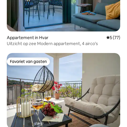
Appartement in Hvar
Gemiddelde
5 (77)
Uitzicht op zee Modern appartement, 4 airco's
Favoriet van gasten
Favoriet van gasten