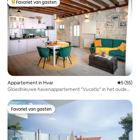
Favoriet van gasten
Topfavoriet van gasten
Appartement in Hvar
Gemiddelde
5 (55)
Gloednieuwe havenappartement "Vucetic" in het oude
centrum!
Favoriet van gasten
Favoriet van gasten