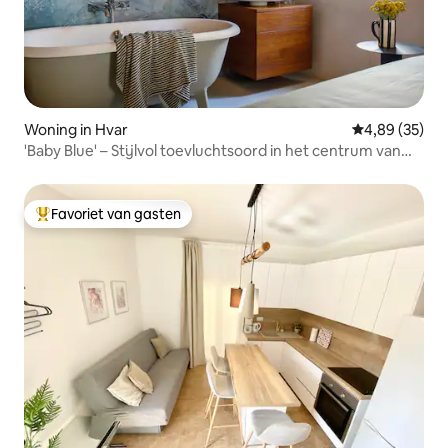
Woning in Hvar
Gemiddelde be
4,89 (35)
'Baby Blue' – Stijlvol toevluchtsoord in het centrum van
Hvar!
Favoriet van gasten
Topfavoriet van gasten