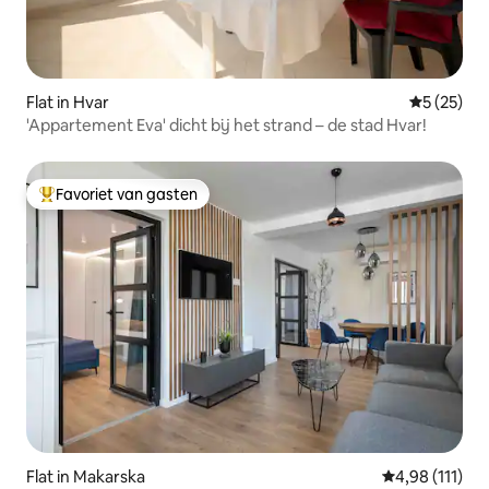
Flat in Hvar
Gemiddelde
5 (25)
'Appartement Eva' dicht bij het strand – de stad Hvar!
Favoriet van gasten
Topfavoriet van gasten
Flat in Makarska
Gemiddelde be
4,98 (111)