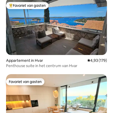
Favoriet van gasten
Topfavoriet van gasten
Appartement in Hvar
Gemiddelde beo
4,93 (179)
Penthouse suite in het centrum van Hvar
Favoriet van gasten
Favoriet van gasten