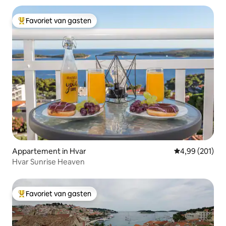
Favoriet van gasten
Topfavoriet van gasten
Appartement in Hvar
Gemiddelde beo
4,99 (201)
Hvar Sunrise Heaven
Favoriet van gasten
Topfavoriet van gasten