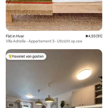
Flat in Hvar
Gemiddelde be
4,93 (91)
Villa Adriella - Appartement 3 - Uitzicht op zee
Favoriet van gasten
Topfavoriet van gasten