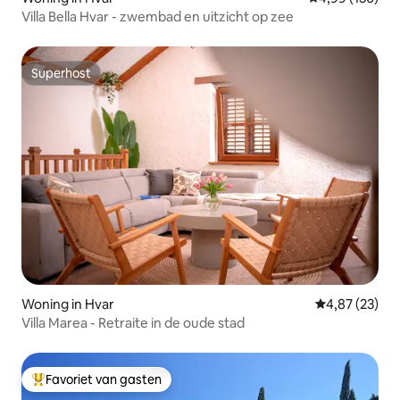
Villa Bella Hvar - zwembad en uitzicht op zee
Superhost
Superhost
Woning in Hvar
Gemiddelde be
4,87 (23)
Villa Marea - Retraite in de oude stad
Favoriet van gasten
Topfavoriet van gasten