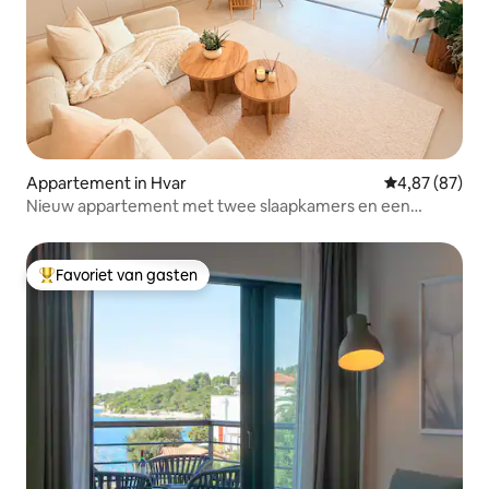
Appartement in Hvar
Gemiddelde be
4,87 (87)
Nieuw appartement met twee slaapkamers en een
prachtig uitzicht
Favoriet van gasten
Topfavoriet van gasten