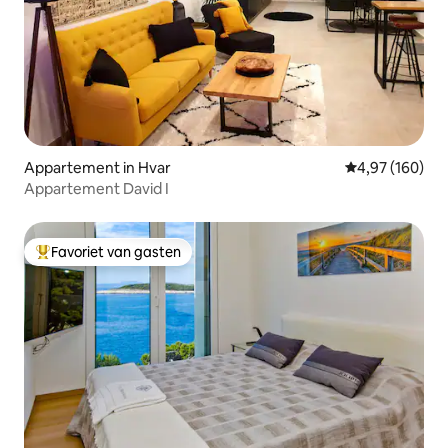
Appartement in Hvar
Gemiddelde beo
4,97 (160)
Appartement David I
Favoriet van gasten
Topfavoriet van gasten