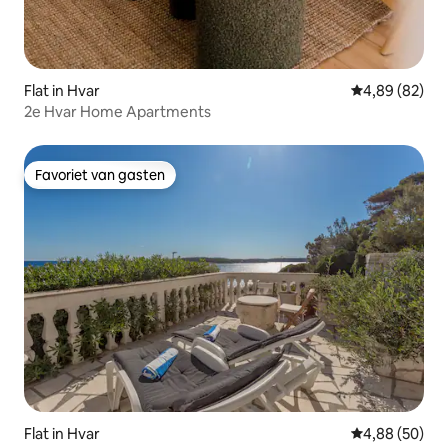
Flat in Hvar
Gemiddelde be
4,89 (82)
2e Hvar Home Apartments
Favoriet van gasten
Favoriet van gasten
Flat in Hvar
Gemiddelde be
4,88 (50)