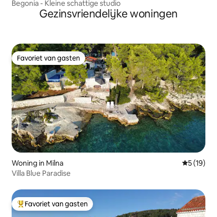
Begonia - Kleine schattige studio
Gezinsvriendelijke woningen
Favoriet van gasten
Favoriet van gasten
Woning in Milna
Gemiddelde
5 (19)
Villa Blue Paradise
Favoriet van gasten
Topfavoriet van gasten