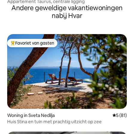
Appartement Taurus, centrale ligging
Andere geweldige vakantiewoningen
nabij Hvar
Favoriet van gasten
Topfavoriet van gasten
Woning in Sveta Nedilja
Gemiddelde
5 (81)
Huis Stina en tuin met prachtig uitzicht op zee