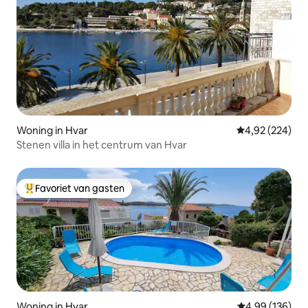
Woning in Hvar
Gemiddelde beo
4,92 (224)
Stenen villa in het centrum van Hvar
Favoriet van gasten
Topfavoriet van gasten
Woning in Hvar
Gemiddelde beo
4,99 (136)