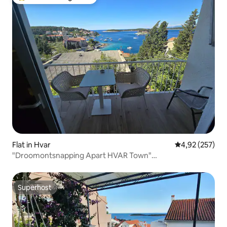
Topfavoriet van gasten
Flat in Hvar
Gemiddelde beo
4,92 (257)
"Droomontsnapping Apart HVAR Town"
(Center)ZEEZICHT
Superhost
Superhost