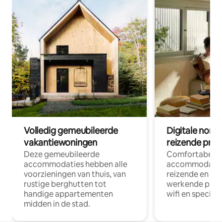
Volledig gemeubileerde
Digitale nom
vakantiewoningen
reizende prof
Deze gemeubileerde
Comfortabele
accommodaties hebben alle
accommodatie
voorzieningen van thuis, van
reizende en op
rustige berghutten tot
werkende profe
handige appartementen
wifi en special
midden in de stad.