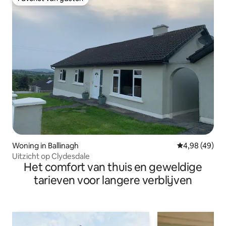
Favoriet van gasten
Woning in Ballinagh
Gemiddelde be
4,98 (49)
Uitzicht op Clydesdale
Het comfort van thuis en geweldige
tarieven voor langere verblijven