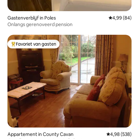
Gastenverblijf in Poles
Gemiddelde be
4,99 (84)
Onlangs gerenoveerd pension
Favoriet van gasten
Topfavoriet van gasten
Appartement in County Cavan
Gemiddelde beo
4,98 (538)