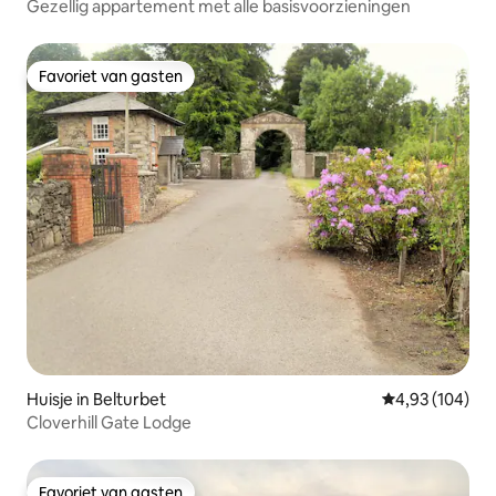
Gezellig appartement met alle basisvoorzieningen
Favoriet van gasten
Favoriet van gasten
Huisje in Belturbet
Gemiddelde beo
4,93 (104)
Cloverhill Gate Lodge
Favoriet van gasten