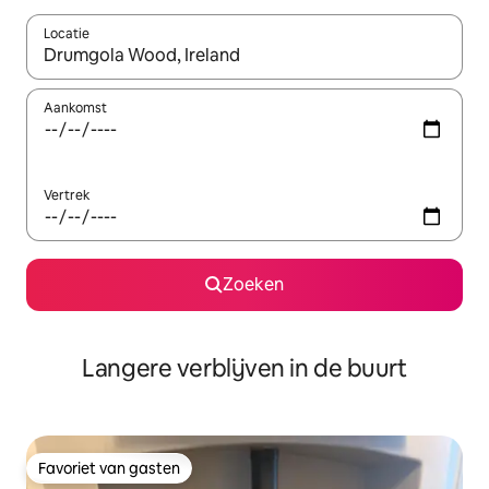
Locatie
Wanneer er resultaten beschikbaar zijn, maak je een keuze met 
Aankomst
Vertrek
Zoeken
Langere verblijven in de buurt
Favoriet van gasten
Favoriet van gasten