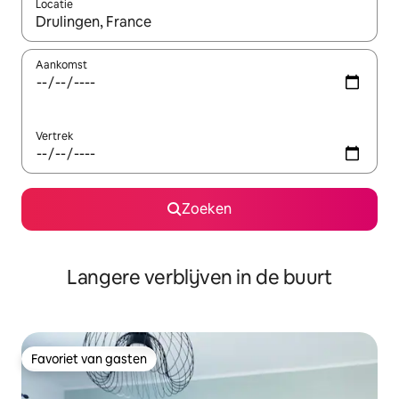
Locatie
Wanneer er resultaten beschikbaar zijn, maak je een keuze met 
Aankomst
Vertrek
Zoeken
Langere verblijven in de buurt
Favoriet van gasten
Favoriet van gasten