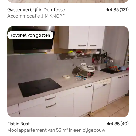
Gastenverblijf in Domfessel
Gemiddelde be
4,85 (131)
Accommodatie JIM KNOPF
Favoriet van gasten
Favoriet van gasten
Flat in Bust
Gemiddelde be
4,85 (40)
Mooi appartement van 56 m² in een bijgebouw