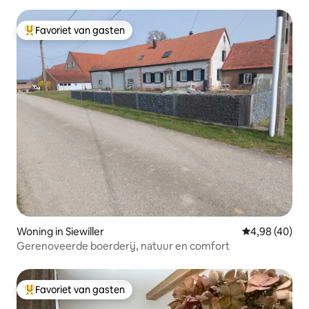
Favoriet van gasten
Topfavoriet van gasten
Woning in Siewiller
Gemiddelde be
4,98 (40)
Gerenoveerde boerderij, natuur en comfort
Favoriet van gasten
Topfavoriet van gasten