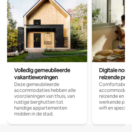
Volledig gemeubileerde
Digitale nom
vakantiewoningen
reizende prof
Deze gemeubileerde
Comfortabele
accommodaties hebben alle
accommodatie
voorzieningen van thuis, van
reizende en op
rustige berghutten tot
werkende profe
handige appartementen
wifi en special
midden in de stad.