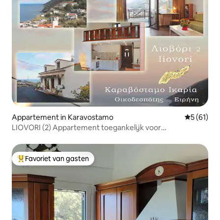
Appartement in Karavostamo
Gemiddelde
5 (61)
LIOVORI (2) Appartement toegankelijk voor
mindervaliden
Favoriet van gasten
Topfavoriet van gasten