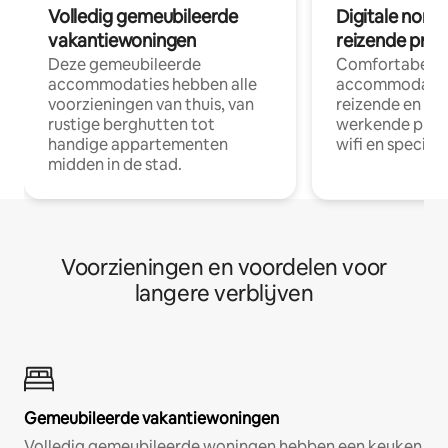
Volledig gemeubileerde
Digitale nom
vakantiewoningen
reizende prof
Deze gemeubileerde
Comfortabele
accommodaties hebben alle
accommodatie
voorzieningen van thuis, van
reizende en op
rustige berghutten tot
werkende profe
handige appartementen
wifi en special
midden in de stad.
Voorzieningen en voordelen voor
langere verblijven
Gemeubileerde vakantiewoningen
Volledig gemeubileerde woningen hebben een keuken