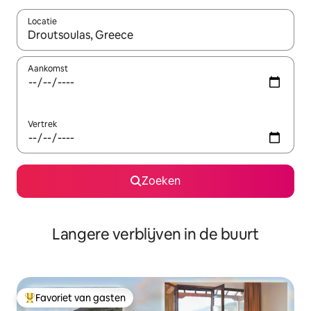
Locatie
Wanneer er resultaten beschikbaar zijn, maak je een keuze met 
Aankomst
Vertrek
Zoeken
Langere verblijven in de buurt
Favoriet van gasten
Topfavoriet van gasten