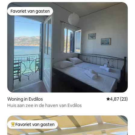
Favoriet van gasten
Favoriet van gasten
Woning in Evdilos
Gemiddelde be
4,87 (23)
Huis aan zee in de haven van Evdilos
Favoriet van gasten
Topfavoriet van gasten