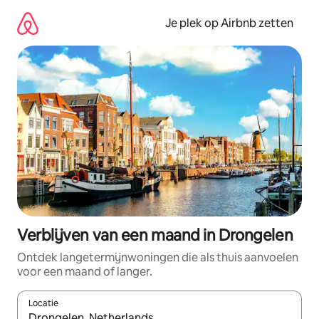
Ga
direct
Je plek op Airbnb zetten
naar
inhoud
Verblijven van een maand in Drongelen
Ontdek langetermijnwoningen die als thuis aanvoelen
voor een maand of langer.
Locatie
Wanneer er resultaten beschikbaar zijn, maak je een keuze met 