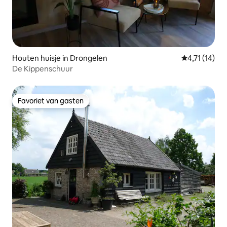
Houten huisje in Drongelen
Gemiddelde b
4,71 (14)
De Kippenschuur
Favoriet van gasten
Favoriet van gasten