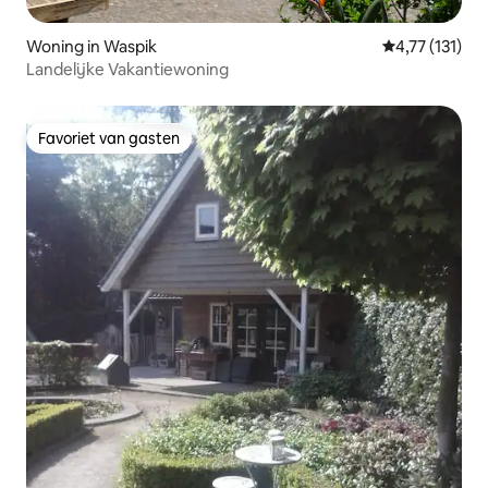
Woning in Waspik
Gemiddelde be
4,77 (131)
Landelijke Vakantiewoning
Favoriet van gasten
Favoriet van gasten