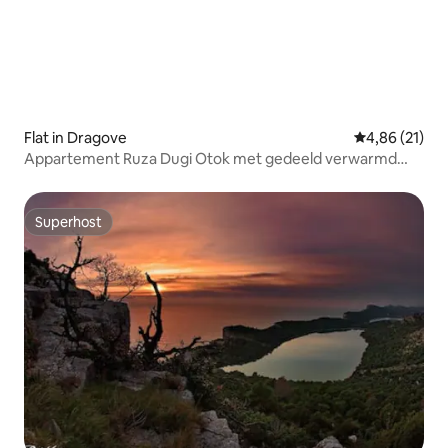
Flat in Dragove
Gemiddelde be
4,86 (21)
Appartement Ruza Dugi Otok met gedeeld verwarmd
zwembad
Superhost
Superhost