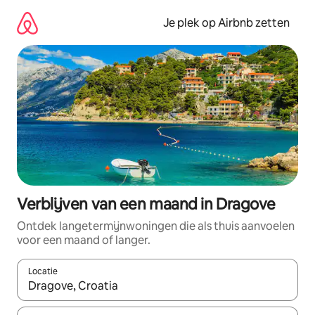
Ga
direct
Je plek op Airbnb zetten
naar
inhoud
Verblijven van een maand in Dragove
Ontdek langetermijnwoningen die als thuis aanvoelen
voor een maand of langer.
Locatie
Wanneer er resultaten beschikbaar zijn, maak je een keuze met 