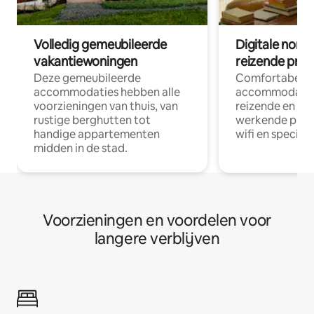
Volledig gemeubileerde
Digitale nom
vakantiewoningen
reizende prof
Deze gemeubileerde
Comfortabele
accommodaties hebben alle
accommodatie
voorzieningen van thuis, van
reizende en op
rustige berghutten tot
werkende profe
handige appartementen
wifi en special
midden in de stad.
Voorzieningen en voordelen voor
langere verblijven