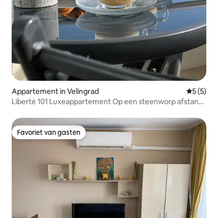
Appartement in Velingrad
Gemiddeld
5 (5)
Libertè 101 Luxeappartement Op een steenworp afstand
van de mineraalbaden
Favoriet van gasten
Favoriet van gasten