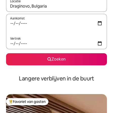
Locatie
Wanneer er resultaten beschikbaar zijn, maak je een keuze met 
Aankomst
Vertrek
Zoeken
Langere verblijven in de buurt
Favoriet van gasten
Topfavoriet van gasten