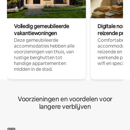
Volledig gemeubileerde
Digitale nom
vakantiewoningen
reizende prof
Deze gemeubileerde
Comfortabele
accommodaties hebben alle
accommodatie
voorzieningen van thuis, van
reizende en op
rustige berghutten tot
werkende profe
handige appartementen
wifi en special
midden in de stad.
Voorzieningen en voordelen voor
langere verblijven